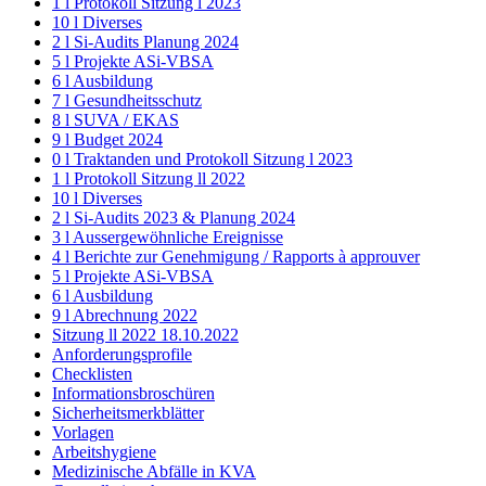
1 l Protokoll Sitzung l 2023
10 l Diverses
2 l Si-Audits Planung 2024
5 l Projekte ASi-VBSA
6 l Ausbildung
7 l Gesundheitsschutz
8 l SUVA / EKAS
9 l Budget 2024
0 l Traktanden und Protokoll Sitzung l 2023
1 l Protokoll Sitzung ll 2022
10 l Diverses
2 l Si-Audits 2023 & Planung 2024
3 l Aussergewöhnliche Ereignisse
4 l Berichte zur Genehmigung / Rapports à approuver
5 l Projekte ASi-VBSA
6 l Ausbildung
9 l Abrechnung 2022
Sitzung ll 2022 18.10.2022
Anforderungsprofile
Checklisten
Informationsbroschüren
Sicherheitsmerkblätter
Vorlagen
Arbeitshygiene
Medizinische Abfälle in KVA