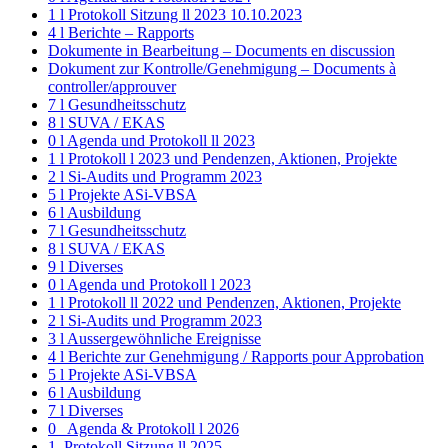
1 l Protokoll Sitzung ll 2023 10.10.2023
4 l Berichte – Rapports
Dokumente in Bearbeitung – Documents en discussion
Dokument zur Kontrolle/Genehmigung – Documents à
controller/approuver
7 l Gesundheitsschutz
8 l SUVA / EKAS
0 l Agenda und Protokoll ll 2023
1 l Protokoll l 2023 und Pendenzen, Aktionen, Projekte
2 l Si-Audits und Programm 2023
5 l Projekte ASi-VBSA
6 l Ausbildung
7 l Gesundheitsschutz
8 l SUVA / EKAS
9 l Diverses
0 l Agenda und Protokoll l 2023
1 l Protokoll ll 2022 und Pendenzen, Aktionen, Projekte
2 l Si-Audits und Programm 2023
3 l Aussergewöhnliche Ereignisse
4 l Berichte zur Genehmigung / Rapports pour Approbation
5 l Projekte ASi-VBSA
6 l Ausbildung
7 l Diverses
0_ Agenda & Protokoll l 2026
1_Protokoll Sitzung ll 2025