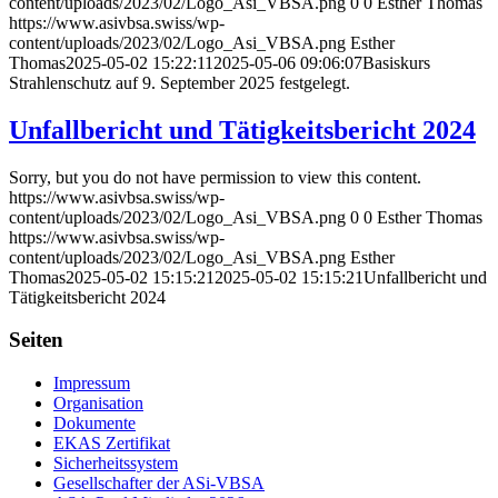
content/uploads/2023/02/Logo_Asi_VBSA.png
0
0
Esther Thomas
https://www.asivbsa.swiss/wp-
content/uploads/2023/02/Logo_Asi_VBSA.png
Esther
Thomas
2025-05-02 15:22:11
2025-05-06 09:06:07
Basiskurs
Strahlenschutz auf 9. September 2025 festgelegt.
Unfallbericht und Tätigkeitsbericht 2024
Sorry, but you do not have permission to view this content.
https://www.asivbsa.swiss/wp-
content/uploads/2023/02/Logo_Asi_VBSA.png
0
0
Esther Thomas
https://www.asivbsa.swiss/wp-
content/uploads/2023/02/Logo_Asi_VBSA.png
Esther
Thomas
2025-05-02 15:15:21
2025-05-02 15:15:21
Unfallbericht und
Tätigkeitsbericht 2024
Seiten
Impressum
Organisation
Dokumente
EKAS Zertifikat
Sicherheitssystem
Gesellschafter der ASi-VBSA