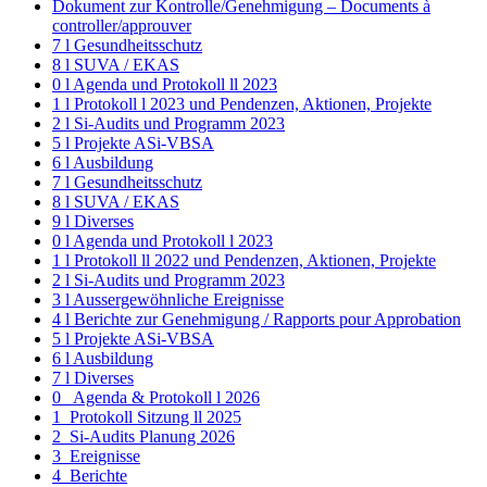
Dokument zur Kontrolle/Genehmigung – Documents à
controller/approuver
7 l Gesundheitsschutz
8 l SUVA / EKAS
0 l Agenda und Protokoll ll 2023
1 l Protokoll l 2023 und Pendenzen, Aktionen, Projekte
2 l Si-Audits und Programm 2023
5 l Projekte ASi-VBSA
6 l Ausbildung
7 l Gesundheitsschutz
8 l SUVA / EKAS
9 l Diverses
0 l Agenda und Protokoll l 2023
1 l Protokoll ll 2022 und Pendenzen, Aktionen, Projekte
2 l Si-Audits und Programm 2023
3 l Aussergewöhnliche Ereignisse
4 l Berichte zur Genehmigung / Rapports pour Approbation
5 l Projekte ASi-VBSA
6 l Ausbildung
7 l Diverses
0_ Agenda & Protokoll l 2026
1_Protokoll Sitzung ll 2025
2_Si-Audits Planung 2026
3_Ereignisse
4_Berichte