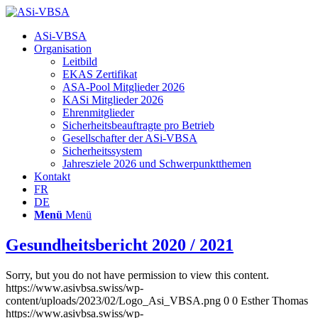
Hauptnavigation
ASi-VBSA
Organisation
Leitbild
EKAS Zertifikat
ASA-Pool Mitglieder 2026
KASi Mitglieder 2026
Ehrenmitglieder
Sicherheitsbeauftragte pro Betrieb
Gesellschafter der ASi-VBSA
Sicherheitssystem
Jahresziele 2026 und Schwerpunktthemen
Kontakt
FR
DE
Menü
Menü
Gesundheitsbericht 2020 / 2021
Sorry, but you do not have permission to view this content.
https://www.asivbsa.swiss/wp-
content/uploads/2023/02/Logo_Asi_VBSA.png
0
0
Esther Thomas
https://www.asivbsa.swiss/wp-