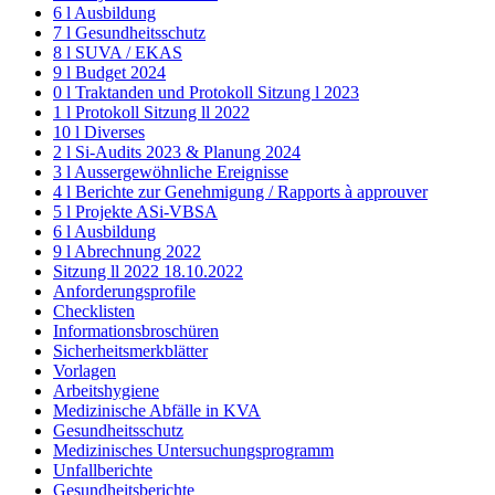
6 l Ausbildung
7 l Gesundheitsschutz
8 l SUVA / EKAS
9 l Budget 2024
0 l Traktanden und Protokoll Sitzung l 2023
1 l Protokoll Sitzung ll 2022
10 l Diverses
2 l Si-Audits 2023 & Planung 2024
3 l Aussergewöhnliche Ereignisse
4 l Berichte zur Genehmigung / Rapports à approuver
5 l Projekte ASi-VBSA
6 l Ausbildung
9 l Abrechnung 2022
Sitzung ll 2022 18.10.2022
Anforderungsprofile
Checklisten
Informationsbroschüren
Sicherheitsmerkblätter
Vorlagen
Arbeitshygiene
Medizinische Abfälle in KVA
Gesundheitsschutz
Medizinisches Untersuchungsprogramm
Unfallberichte
Gesundheitsberichte