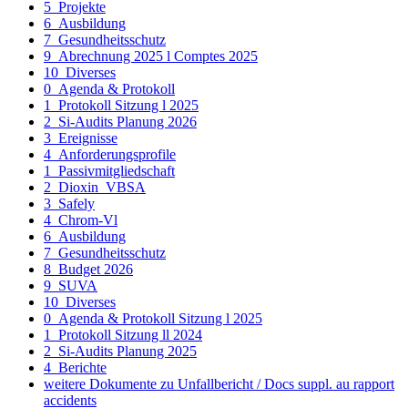
5_Projekte
6_Ausbildung
7_Gesundheitsschutz
9_Abrechnung 2025 l Comptes 2025
10_Diverses
0_Agenda & Protokoll
1_Protokoll Sitzung l 2025
2_Si-Audits Planung 2026
3_Ereignisse
4_Anforderungsprofile
1_Passivmitgliedschaft
2_Dioxin_VBSA
3_Safely
4_Chrom-Vl
6_Ausbildung
7_Gesundheitsschutz
8_Budget 2026
9_SUVA
10_Diverses
0_Agenda & Protokoll Sitzung l 2025
1_Protokoll Sitzung ll 2024
2_Si-Audits Planung 2025
4_Berichte
weitere Dokumente zu Unfallbericht / Docs suppl. au rapport
accidents