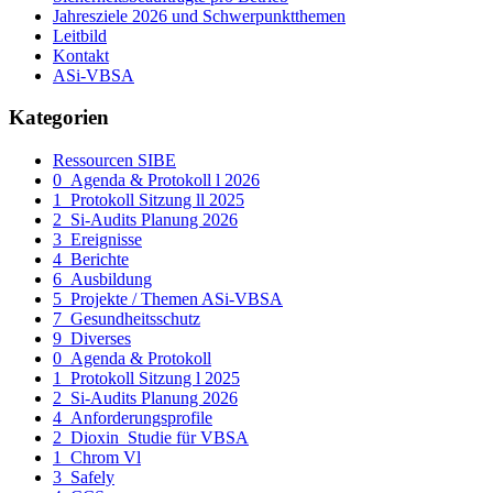
Jahresziele 2026 und Schwerpunktthemen
Leitbild
Kontakt
ASi-VBSA
Kategorien
Ressourcen SIBE
0_Agenda & Protokoll l 2026
1_Protokoll Sitzung ll 2025
2_Si-Audits Planung 2026
3_Ereignisse
4_Berichte
6_Ausbildung
5_Projekte / Themen ASi-VBSA
7_Gesundheitsschutz
9_Diverses
0_Agenda & Protokoll
1_Protokoll Sitzung l 2025
2_Si-Audits Planung 2026
4_Anforderungsprofile
2_Dioxin_Studie für VBSA
1_Chrom Vl
3_Safely