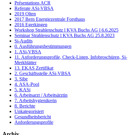
Présentations ACR
Referate ASi-VBSA
2019 Olten
2017 Bern Energiezentrale Forsthaus
2016 Egerkingen
Workshop Strahlenschutz l KVA Buchs AG l 6.6.2025
Seminar Strahlenschutz l KVA Buchs AG 25.8.2023
Si-Audits
0. Ausführungsbestimmungen
1. ASi-VBSA
11. Anforderungsprofile, Check-Listen, Infobroschüren, Si-
Merkblätter
13. EKAS Zertifikat
2. Geschäftsstelle ASi-VBSA
3. Sibe
4. ASA-Pool
5. KASi
6. Arbeitsarzt / Arbeitsärztin
7. Arbeitshygienikerin
8. Berichte
Unkategorisiert
Gesundheitsbericht
Anforderungsprofile
Archiv