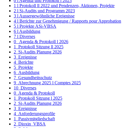
0 l Agenda und Protokoll l 2023
1 l Protokoll ll 2022 und Pendenzen, Aktionen, Projekte
2 l Si-Audits und Programm 2023
3 l Aussergewöhnliche Ereignisse
4 l Berichte zur Genehmigung / Rapports pour Approbation
5 l Projekte ASi-VBSA
6 l Ausbildung
7 l Diverses
0_ Agenda & Protokoll l 2026
1_Protokoll Sitzung ll 2025
2_Si-Audits Planung 2026
3_Ereignisse
4_Berichte
5_Projekte
6_Ausbildung
7_Gesundheitsschutz
9_Abrechnung 2025 l Comptes 2025
10_Diverses
0_Agenda & Protokoll
1_Protokoll Sitzung l 2025
2_Si-Audits Planung 2026
3_Ereignisse
4_Anforderungsprofile
1_Passivmitgliedschaft
2_Dioxin_VBSA