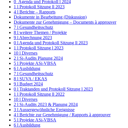
0_Agenda und Protokoll l 2024
1 l Protokoll Sitzung ll 2023
4 l Berichte – Rapports
Dokumente in Bearbeitung (Diskussion)
Dokumente zur Genehmigung – Documents à approuver
7 l Gesundheitsschutz
8 l weitere Themen / Projekte
9 l Abrechnung 2023
0 l Agenda und Protokoll Sitzung ll 2023
1 l Protokoll Sitzung l 2023
10 l Diverses
2 l Si-Audits Planung 2024
5 l Projekte ASi-VBSA
6 l Ausbildung
7 l Gesundheitsschutz
8 l SUVA / EKAS
9 l Budget 2024
0 l Traktanden und Protokoll Sitzung l 2023
1 l Protokoll Sitzung ll 2022
10 l Diverses
2 l Si-Audits 2023 & Planung 2024
3 l Aussergewöhnliche Ereignisse
4 l Berichte zur Genehmigung / Rapports à approuver
5 l Projekte ASi-VBSA
6 l Ausbildung