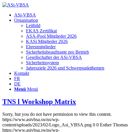
Hauptnavigation
ASi-VBSA
Organisation
Leitbild
EKAS Zertifikat
ASA-Pool Mitglieder 2026
KASi Mitglieder 2026
Ehrenmitglieder
Sicherheitsbeauftragte pro Betrieb
Gesellschafter der ASi-VBSA
Sicherheitssystem
Jahresziele 2026 und Schwerpunktthemen
Kontakt
FR
DE
Menü
Menü
TNS l Workshop Matrix
Sorry, but you do not have permission to view this content.
https://www.asivbsa.swiss/wp-
content/uploads/2023/02/Logo_Asi_VBSA.png
0
0
Esther Thomas
https://www.asivbsa.swiss/wp-