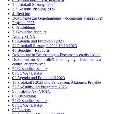
1_Protokoll Sitzung l 2024
2_Si-Audits Planung 2025
4_Berichte
Dokumente zur Genehmigung – documents à approuver
Projekte 2025
6_Ausbildung
7_Gesundheitsschutz
Antrag SUVA
0 l Agenda und Protokoll l 2024
1 l Protokoll Sitzung ll 2023 10.10.2023
4 l Berichte – Rapports
Dokumente in Bearbeitung – Documents en discussion
Dokument zur Kontrolle/Genehmigung – Documents à
controller/approuver
7 l Gesundheitsschutz
8 l SUVA / EKAS
0 l Agenda und Protokoll ll 2023
1 l Protokoll l 2023 und Pendenzen, Aktionen, Projekte
2 l Si-Audits und Programm 2023
5 l Projekte ASi-VBSA
6 l Ausbildung
7 l Gesundheitsschutz
8 l SUVA / EKAS
9 l Diverses