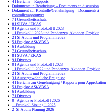
4 l Berichte – Rapports
Dokumente in Bearbeitung – Documents en discussion
Dokument zur Kontrolle/Genehmigung – Documents à
controller/approuver
7 l Gesundheitsschutz
8 l SUVA / EKAS
0 l Agenda und Protokoll ll 2023
1 l Protokoll l 2023 und Pendenzen, Aktionen, Projekte
2 l Si-Audits und Programm 2023
5 l Projekte ASi-VBSA
6 l Ausbildung
7 l Gesundheitsschutz
8 l SUVA / EKAS
9 l Diverses
0 l Agenda und Protokoll l 2023
1 l Protokoll ll 2022 und Pendenzen, Aktionen, Projekte
2 l Si-Audits und Programm 2023
3 l Aussergewöhnliche Ereignisse
4 l Berichte zur Genehmigung / Rapports pour Approbation
5 l Projekte ASi-VBSA
6 l Ausbildung
7 l Diverses
0_ Agenda & Protokoll l 2026
1_Protokoll Sitzung ll 2025
2_Si-Audits Planung 2026