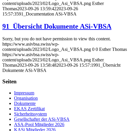
content/uploads/2023/02/Logo_Asi_VBSA.png
Esther
Thomas
2023-09-26 13:59:42
2023-09-26
15:57:35
91_Documentation ASi-VBSA
91_Übersicht Dokumente ASi-VBSA
Sorry, but you do not have permission to view this content.
https://www.asivbsa.swiss/wp-
content/uploads/2023/02/Logo_Asi_VBSA.png
0
0
Esther Thomas
https://www.asivbsa.swiss/wp-
content/uploads/2023/02/Logo_Asi_VBSA.png
Esther
Thomas
2023-09-26 13:58:48
2023-09-26 15:57:19
91_Übersicht
Dokumente ASi-VBSA
Seiten
Impressum
Organisation
Dokumente
EKAS Zertifikat
Sicherheitssystem
Gesellschafter der ASi-VBSA
ASA-Pool Mitglieder 2026
KASi Mitglieder 2026