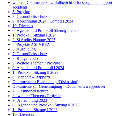
weitere Dokumente zu Unfallbericht / Docs suppl. au rapport
accidents
5_Projekte
7_Gesundheitsschutz
9_Abrechnung 2024 l Comptes 2024
10_Diverses
0_Agenda und Protokoll Sitzung ll 2024
1_Protokoll Sitzung l 2024
2_Si Audits Planung 2025
5_Projekte ASi-VBSA
6_Ausbildung
7_Gesundheitsschutz
8_Budget 2025
9_Weitere Themen / Projekte
0_Agenda und Protokoll l 2024
1 l Protokoll Sitzung ll 2023
4 l Berichte – Rapports
Dokumente in Bearbeitung (Diskussion)
Dokumente zur Genehmigung – Documents à approuver
7 l Gesundheitsschutz
8 l weitere Themen / Projekte
9 l Abrechnung 2023
0 l Agenda und Protokoll Sitzung ll 2023
1 l Protokoll Sitzung l 2023
10 l Diverses