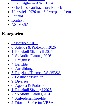
Ehrenmitglieder ASi-VBSA
Sicherheitsbeauftragte pro Betrieb
Jahresziele 2026 und Schwerpunktthemen
Leitbild
Kontakt
ASi-VBSA
Kategorien
Ressourcen SIBE
0_Agenda & Protokoll l 2026
1_Protokoll Sitzung ll 2025
2_Si-Audits Planung 2026
3_Ereignisse
4_Berichte
6_Ausbildung
5_Projekte / Themen ASi-VBSA
7_Gesundheitsschutz
9_Diverses
0_Agenda & Protokoll
1_Protokoll Sitzung l 2025
2_Si-Audits Planung 2026
4_Anforderungsprofile
2_Dioxin_Studie für VBSA