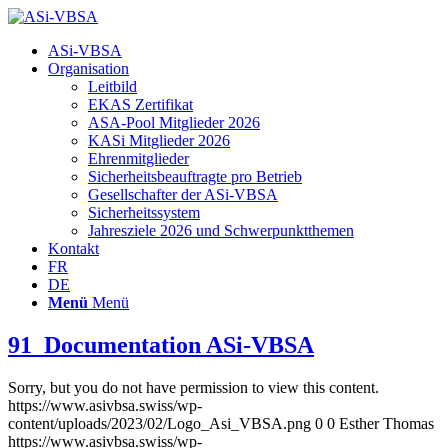
Hauptnavigation
ASi-VBSA
Organisation
Leitbild
EKAS Zertifikat
ASA-Pool Mitglieder 2026
KASi Mitglieder 2026
Ehrenmitglieder
Sicherheitsbeauftragte pro Betrieb
Gesellschafter der ASi-VBSA
Sicherheitssystem
Jahresziele 2026 und Schwerpunktthemen
Kontakt
FR
DE
Menü
Menü
91_Documentation ASi-VBSA
Sorry, but you do not have permission to view this content.
https://www.asivbsa.swiss/wp-
content/uploads/2023/02/Logo_Asi_VBSA.png
0
0
Esther Thomas
https://www.asivbsa.swiss/wp-