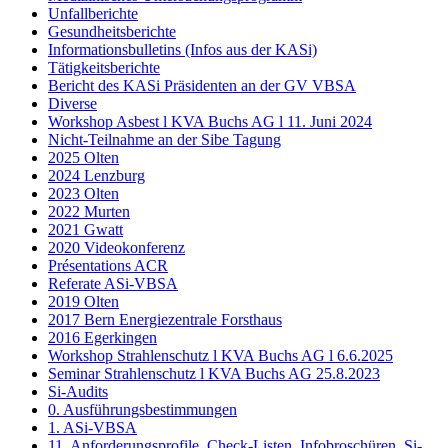
Unfallberichte
Gesundheitsberichte
Informationsbulletins (Infos aus der KASi)
Tätigkeitsberichte
Bericht des KASi Präsidenten an der GV VBSA
Diverse
Workshop Asbest l KVA Buchs AG l 11. Juni 2024
Nicht-Teilnahme an der Sibe Tagung
2025 Olten
2024 Lenzburg
2023 Olten
2022 Murten
2021 Gwatt
2020 Videokonferenz
Présentations ACR
Referate ASi-VBSA
2019 Olten
2017 Bern Energiezentrale Forsthaus
2016 Egerkingen
Workshop Strahlenschutz l KVA Buchs AG l 6.6.2025
Seminar Strahlenschutz l KVA Buchs AG 25.8.2023
Si-Audits
0. Ausführungsbestimmungen
1. ASi-VBSA
11. Anforderungsprofile, Check-Listen, Infobroschüren, Si-