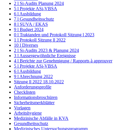
2 l Si-Audits Planung 2024
5 l Projekte ASi-VBSA
6 l Ausbildung
7 l Gesundheitsschutz
8 l SUVA / EKAS
9 l Budget 2024
0 l Traktanden und Protokoll Sitzung l 2023
1 l Protokoll Sitzung ll 2022
10 l Diverses
2 l Si-Audits 2023 & Planung 2024
3 l Aussergewöhnliche Ereignisse
4 l Berichte zur Genehmigung / Rapports à approuver
5 l Projekte ASi-VBSA
6 l Ausbildung
9 l Abrechnung 2022
Sitzung ll 2022 18.10.2022
Anforderungsprofile
Checklisten
Informationsbroschüren
Sicherheitsmerkblätter
Vorlagen
Arbeitshygiene
Medizinische Abfälle in KVA
Gesundheitsschutz
Medizinisches Untersuchungsprogramm