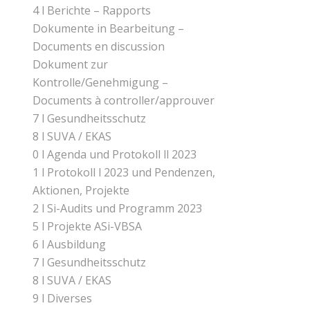
4 l Berichte – Rapports
Dokumente in Bearbeitung –
Documents en discussion
Dokument zur
Kontrolle/Genehmigung –
Documents à controller/approuver
7 l Gesundheitsschutz
8 l SUVA / EKAS
0 l Agenda und Protokoll ll 2023
1 l Protokoll l 2023 und Pendenzen,
Aktionen, Projekte
2 l Si-Audits und Programm 2023
5 l Projekte ASi-VBSA
6 l Ausbildung
7 l Gesundheitsschutz
8 l SUVA / EKAS
9 l Diverses