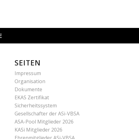
E
SEITEN
Impressum
Organisation
Dokumente
EKAS Zertifikat
Sicherheitssystem
Gesellschafter der ASi-VBSA
ASA-Pool Mitglieder 2026
KASi Mitglieder 2026
Ehrenmitglieder ASi-VBSA