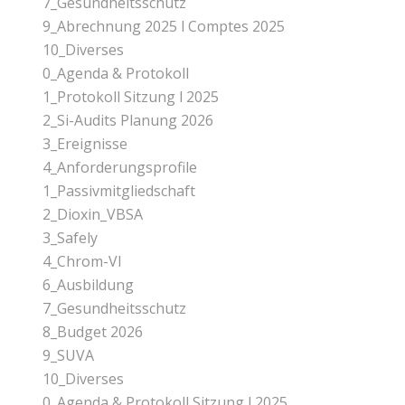
7_Gesundheitsschutz
9_Abrechnung 2025 l Comptes 2025
10_Diverses
0_Agenda & Protokoll
1_Protokoll Sitzung l 2025
2_Si-Audits Planung 2026
3_Ereignisse
4_Anforderungsprofile
1_Passivmitgliedschaft
2_Dioxin_VBSA
3_Safely
4_Chrom-Vl
6_Ausbildung
7_Gesundheitsschutz
8_Budget 2026
9_SUVA
10_Diverses
0_Agenda & Protokoll Sitzung l 2025