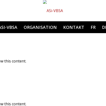
Hauptnavigation
ASI-VBSA
ORGANISATION
KONTAKT
FR
D
w this content.
w this content.