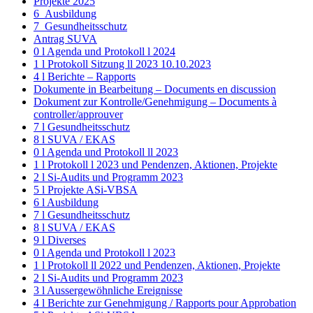
Projekte 2025
6_Ausbildung
7_Gesundheitsschutz
Antrag SUVA
0 l Agenda und Protokoll l 2024
1 l Protokoll Sitzung ll 2023 10.10.2023
4 l Berichte – Rapports
Dokumente in Bearbeitung – Documents en discussion
Dokument zur Kontrolle/Genehmigung – Documents à
controller/approuver
7 l Gesundheitsschutz
8 l SUVA / EKAS
0 l Agenda und Protokoll ll 2023
1 l Protokoll l 2023 und Pendenzen, Aktionen, Projekte
2 l Si-Audits und Programm 2023
5 l Projekte ASi-VBSA
6 l Ausbildung
7 l Gesundheitsschutz
8 l SUVA / EKAS
9 l Diverses
0 l Agenda und Protokoll l 2023
1 l Protokoll ll 2022 und Pendenzen, Aktionen, Projekte
2 l Si-Audits und Programm 2023
3 l Aussergewöhnliche Ereignisse
4 l Berichte zur Genehmigung / Rapports pour Approbation