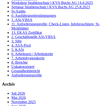
Workshop Strahlenschutz l KVA Buchs AG l 6.6.2025
Seminar Strahlenschutz l KVA Buchs AG 25.8.2023
Si-Audits
0. Ausführungsbestimmungen
1. ASi-VBSA
11. Anforderungsprofile, Check-Listen, Infobroschüren, Si-
Merkblätter
13. EKAS Zertifikat
2. Geschäftsstelle ASi-VBSA
3. Sibe
4. ASA-Pool
5. KASi
6. Arbeitsarzt / Arbeitsärztin
7. Arbeitshygienikerin
8. Berichte
Unkategorisiert
Gesundheitsbericht
Anforderungsprofile
Archiv
Juli 2026
Mai 2026
November 2025