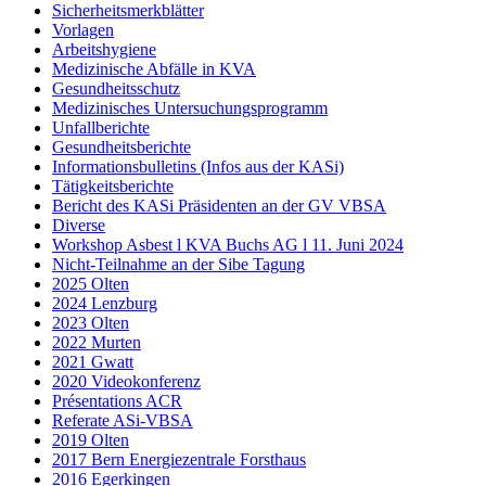
Sicherheitsmerkblätter
Vorlagen
Arbeitshygiene
Medizinische Abfälle in KVA
Gesundheitsschutz
Medizinisches Untersuchungsprogramm
Unfallberichte
Gesundheitsberichte
Informationsbulletins (Infos aus der KASi)
Tätigkeitsberichte
Bericht des KASi Präsidenten an der GV VBSA
Diverse
Workshop Asbest l KVA Buchs AG l 11. Juni 2024
Nicht-Teilnahme an der Sibe Tagung
2025 Olten
2024 Lenzburg
2023 Olten
2022 Murten
2021 Gwatt
2020 Videokonferenz
Présentations ACR
Referate ASi-VBSA
2019 Olten
2017 Bern Energiezentrale Forsthaus
2016 Egerkingen