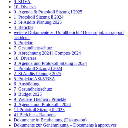
9_SUVA
10_Diverses
0_Agenda & Protokoll Sitzung l 2025
1_Protokoll Sitzung ll 2024
2_Si-Audits Planung 2025
4_Berichte
weitere Dokumente zu Unfallbericht / Docs suppl. au rapport
accidents
5_Projekte
7_Gesundheitsschutz
9_Abrechnung 2024 l Comptes 2024
10_Diverses
0_Agenda und Protokoll Sitzung ll 2024
1_Protokoll Sitzung l 2024
2_Si Audits Planung 2025
5_Projekte ASi-VBSA
6_Ausbildung
7_Gesundheitsschutz
8_Budget 2025
9_Weitere Themen / Projekte
0_Agenda und Protokoll l 2024
1 l Protokoll Sitzung ll 2023
4 l Berichte – Rapports
Dokumente in Bearbeitung (Diskussion)
Dokumente zur Genehmigung – Documents à approuver