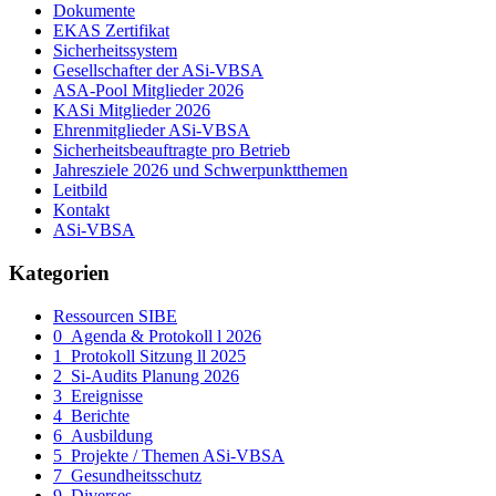
Dokumente
EKAS Zertifikat
Sicherheitssystem
Gesellschafter der ASi-VBSA
ASA-Pool Mitglieder 2026
KASi Mitglieder 2026
Ehrenmitglieder ASi-VBSA
Sicherheitsbeauftragte pro Betrieb
Jahresziele 2026 und Schwerpunktthemen
Leitbild
Kontakt
ASi-VBSA
Kategorien
Ressourcen SIBE
0_Agenda & Protokoll l 2026
1_Protokoll Sitzung ll 2025
2_Si-Audits Planung 2026
3_Ereignisse
4_Berichte
6_Ausbildung
5_Projekte / Themen ASi-VBSA
7_Gesundheitsschutz
9_Diverses