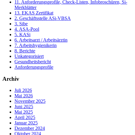
11. Anforderungsprofile, Check-Listen, Infobroschüren, Si-
Merkblätter
13. EKAS Zertifikat
2. Geschäftsstelle ASi-VBSA
3. Sibe
4. ASA-Pool
5. KASi
6. Arbeitsarzt / Arbeitsärztin
7. Arbeitshygienikerin
8. Berichte
Unkategorisiert
Gesundheitsbericht
Anforderungsprofile
Archiv
Juli 2026
Mai 2026
November 2025
Juni 2025
Mai 2025
April 2025
Januar 2025
Dezember 2024
Oktober 2024