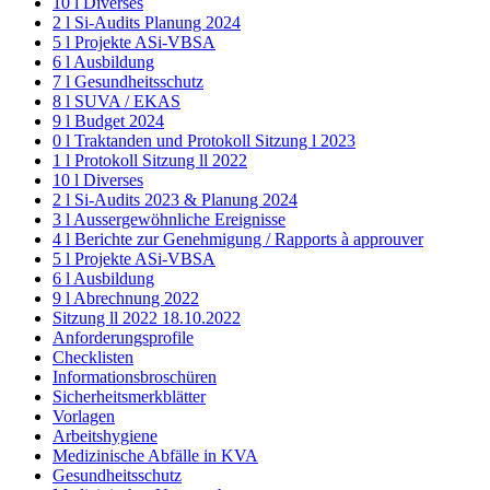
10 l Diverses
2 l Si-Audits Planung 2024
5 l Projekte ASi-VBSA
6 l Ausbildung
7 l Gesundheitsschutz
8 l SUVA / EKAS
9 l Budget 2024
0 l Traktanden und Protokoll Sitzung l 2023
1 l Protokoll Sitzung ll 2022
10 l Diverses
2 l Si-Audits 2023 & Planung 2024
3 l Aussergewöhnliche Ereignisse
4 l Berichte zur Genehmigung / Rapports à approuver
5 l Projekte ASi-VBSA
6 l Ausbildung
9 l Abrechnung 2022
Sitzung ll 2022 18.10.2022
Anforderungsprofile
Checklisten
Informationsbroschüren
Sicherheitsmerkblätter
Vorlagen
Arbeitshygiene
Medizinische Abfälle in KVA
Gesundheitsschutz