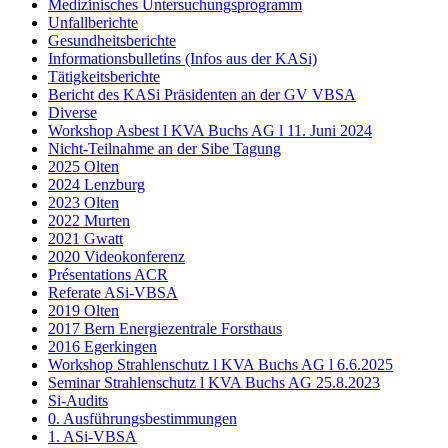
Medizinisches Untersuchungsprogramm
Unfallberichte
Gesundheitsberichte
Informationsbulletins (Infos aus der KASi)
Tätigkeitsberichte
Bericht des KASi Präsidenten an der GV VBSA
Diverse
Workshop Asbest l KVA Buchs AG l 11. Juni 2024
Nicht-Teilnahme an der Sibe Tagung
2025 Olten
2024 Lenzburg
2023 Olten
2022 Murten
2021 Gwatt
2020 Videokonferenz
Présentations ACR
Referate ASi-VBSA
2019 Olten
2017 Bern Energiezentrale Forsthaus
2016 Egerkingen
Workshop Strahlenschutz l KVA Buchs AG l 6.6.2025
Seminar Strahlenschutz l KVA Buchs AG 25.8.2023
Si-Audits
0. Ausführungsbestimmungen
1. ASi-VBSA