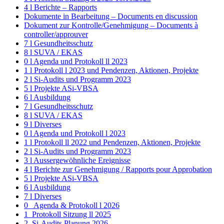
4 l Berichte – Rapports
Dokumente in Bearbeitung – Documents en discussion
Dokument zur Kontrolle/Genehmigung – Documents à
controller/approuver
7 l Gesundheitsschutz
8 l SUVA / EKAS
0 l Agenda und Protokoll ll 2023
1 l Protokoll l 2023 und Pendenzen, Aktionen, Projekte
2 l Si-Audits und Programm 2023
5 l Projekte ASi-VBSA
6 l Ausbildung
7 l Gesundheitsschutz
8 l SUVA / EKAS
9 l Diverses
0 l Agenda und Protokoll l 2023
1 l Protokoll ll 2022 und Pendenzen, Aktionen, Projekte
2 l Si-Audits und Programm 2023
3 l Aussergewöhnliche Ereignisse
4 l Berichte zur Genehmigung / Rapports pour Approbation
5 l Projekte ASi-VBSA
6 l Ausbildung
7 l Diverses
0_ Agenda & Protokoll l 2026
1_Protokoll Sitzung ll 2025
2_Si-Audits Planung 2026