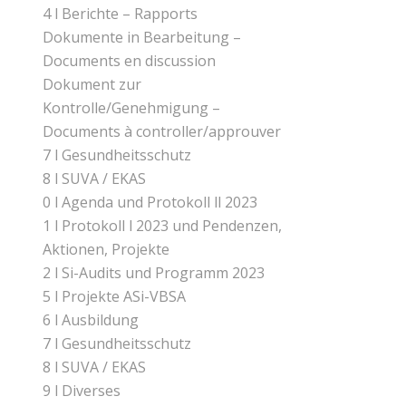
4 l Berichte – Rapports
Dokumente in Bearbeitung –
Documents en discussion
Dokument zur
Kontrolle/Genehmigung –
Documents à controller/approuver
7 l Gesundheitsschutz
8 l SUVA / EKAS
0 l Agenda und Protokoll ll 2023
1 l Protokoll l 2023 und Pendenzen,
Aktionen, Projekte
2 l Si-Audits und Programm 2023
5 l Projekte ASi-VBSA
6 l Ausbildung
7 l Gesundheitsschutz
8 l SUVA / EKAS
9 l Diverses