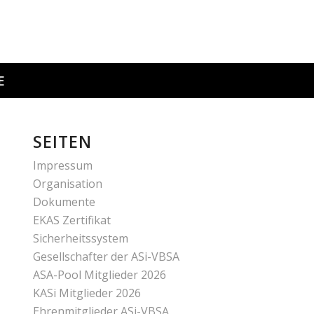
E
SEITEN
Impressum
Organisation
Dokumente
EKAS Zertifikat
Sicherheitssystem
Gesellschafter der ASi-VBSA
ASA-Pool Mitglieder 2026
KASi Mitglieder 2026
Ehrenmitglieder ASi-VBSA