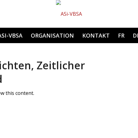
Hauptnavigation
ASI-VBSA
ORGANISATION
KONTAKT
FR
D
ichten, Zeitlicher
d
w this content.