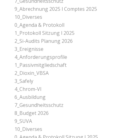
7_Gesundheitsschutz
9_Abrechnung 2025 l Comptes 2025
10_Diverses
0_Agenda & Protokoll
1_Protokoll Sitzung l 2025
2_Si-Audits Planung 2026
3_Ereignisse
4_Anforderungsprofile
1_Passivmitgliedschaft
2_Dioxin_VBSA
3_Safely
4_Chrom-Vl
6_Ausbildung
7_Gesundheitsschutz
8_Budget 2026
9_SUVA
10_Diverses
0_Agenda & Protokoll Sitzung l 2025