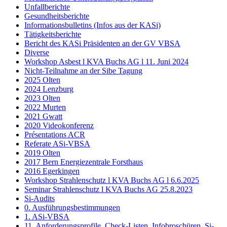
Unfallberichte
Gesundheitsberichte
Informationsbulletins (Infos aus der KASi)
Tätigkeitsberichte
Bericht des KASi Präsidenten an der GV VBSA
Diverse
Workshop Asbest l KVA Buchs AG l 11. Juni 2024
Nicht-Teilnahme an der Sibe Tagung
2025 Olten
2024 Lenzburg
2023 Olten
2022 Murten
2021 Gwatt
2020 Videokonferenz
Présentations ACR
Referate ASi-VBSA
2019 Olten
2017 Bern Energiezentrale Forsthaus
2016 Egerkingen
Workshop Strahlenschutz l KVA Buchs AG l 6.6.2025
Seminar Strahlenschutz l KVA Buchs AG 25.8.2023
Si-Audits
0. Ausführungsbestimmungen
1. ASi-VBSA
11. Anforderungsprofile, Check-Listen, Infobroschüren, Si-