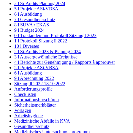
2 l Si-Audits Planung 2024
5 l Projekte ASi-VBSA
6 l Ausbildung
7 l Gesundheitsschutz
8 l SUVA / EKAS
9 l Budget 2024
0 l Traktanden und Protokoll Sitzung l 2023
1 l Protokoll Sitzung ll 2022
10 l Diverses
2 l Si-Audits 2023 & Planung 2024
3 l Aussergewöhnliche Ereignisse
4 l Berichte zur Genehmigung / Rapports à approuver
5 l Projekte ASi-VBSA
6 l Ausbildung
9 l Abrechnung 2022
Sitzung ll 2022 18.10.2022
Anforderungsprofile
Checklisten
Informationsbroschüren
Sicherheitsmerkblätter
Vorlagen
Arbeitshygiene
Medizinische Abfälle in KVA
Gesundheitsschutz
Medizinisches Untersuchungsprogramm