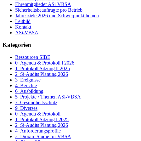
Ehrenmitglieder ASi-VBSA
Sicherheitsbeauftragte pro Betrieb
Jahresziele 2026 und Schwerpunktthemen
Leitbild
Kontakt
ASi-VBSA
Kategorien
Ressourcen SIBE
0_Agenda & Protokoll l 2026
1_Protokoll Sitzung ll 2025
2_Si-Audits Planung 2026
3_Ereignisse
4_Berichte
6_Ausbildung
5_Projekte / Themen ASi-VBSA
7_Gesundheitsschutz
9_Diverses
0_Agenda & Protokoll
1_Protokoll Sitzung l 2025
2_Si-Audits Planung 2026
4_Anforderungsprofile
2_Dioxin_Studie für VBSA