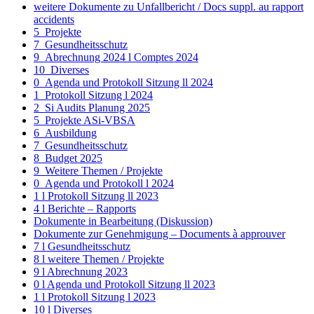
weitere Dokumente zu Unfallbericht / Docs suppl. au rapport
accidents
5_Projekte
7_Gesundheitsschutz
9_Abrechnung 2024 l Comptes 2024
10_Diverses
0_Agenda und Protokoll Sitzung ll 2024
1_Protokoll Sitzung l 2024
2_Si Audits Planung 2025
5_Projekte ASi-VBSA
6_Ausbildung
7_Gesundheitsschutz
8_Budget 2025
9_Weitere Themen / Projekte
0_Agenda und Protokoll l 2024
1 l Protokoll Sitzung ll 2023
4 l Berichte – Rapports
Dokumente in Bearbeitung (Diskussion)
Dokumente zur Genehmigung – Documents à approuver
7 l Gesundheitsschutz
8 l weitere Themen / Projekte
9 l Abrechnung 2023
0 l Agenda und Protokoll Sitzung ll 2023
1 l Protokoll Sitzung l 2023
10 l Diverses