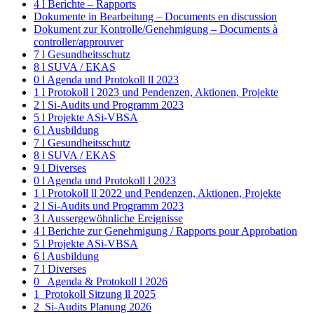
4 l Berichte – Rapports
Dokumente in Bearbeitung – Documents en discussion
Dokument zur Kontrolle/Genehmigung – Documents à
controller/approuver
7 l Gesundheitsschutz
8 l SUVA / EKAS
0 l Agenda und Protokoll ll 2023
1 l Protokoll l 2023 und Pendenzen, Aktionen, Projekte
2 l Si-Audits und Programm 2023
5 l Projekte ASi-VBSA
6 l Ausbildung
7 l Gesundheitsschutz
8 l SUVA / EKAS
9 l Diverses
0 l Agenda und Protokoll l 2023
1 l Protokoll ll 2022 und Pendenzen, Aktionen, Projekte
2 l Si-Audits und Programm 2023
3 l Aussergewöhnliche Ereignisse
4 l Berichte zur Genehmigung / Rapports pour Approbation
5 l Projekte ASi-VBSA
6 l Ausbildung
7 l Diverses
0_ Agenda & Protokoll l 2026
1_Protokoll Sitzung ll 2025
2_Si-Audits Planung 2026