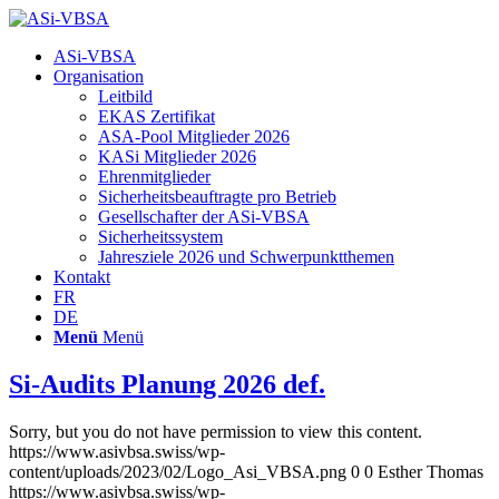
Hauptnavigation
ASi-VBSA
Organisation
Leitbild
EKAS Zertifikat
ASA-Pool Mitglieder 2026
KASi Mitglieder 2026
Ehrenmitglieder
Sicherheitsbeauftragte pro Betrieb
Gesellschafter der ASi-VBSA
Sicherheitssystem
Jahresziele 2026 und Schwerpunktthemen
Kontakt
FR
DE
Menü
Menü
Si-Audits Planung 2026 def.
Sorry, but you do not have permission to view this content.
https://www.asivbsa.swiss/wp-
content/uploads/2023/02/Logo_Asi_VBSA.png
0
0
Esther Thomas
https://www.asivbsa.swiss/wp-