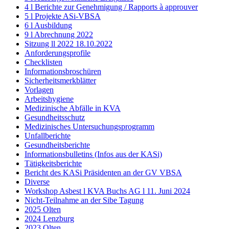
4 l Berichte zur Genehmigung / Rapports à approuver
5 l Projekte ASi-VBSA
6 l Ausbildung
9 l Abrechnung 2022
Sitzung ll 2022 18.10.2022
Anforderungsprofile
Checklisten
Informationsbroschüren
Sicherheitsmerkblätter
Vorlagen
Arbeitshygiene
Medizinische Abfälle in KVA
Gesundheitsschutz
Medizinisches Untersuchungsprogramm
Unfallberichte
Gesundheitsberichte
Informationsbulletins (Infos aus der KASi)
Tätigkeitsberichte
Bericht des KASi Präsidenten an der GV VBSA
Diverse
Workshop Asbest l KVA Buchs AG l 11. Juni 2024
Nicht-Teilnahme an der Sibe Tagung
2025 Olten
2024 Lenzburg
2023 Olten