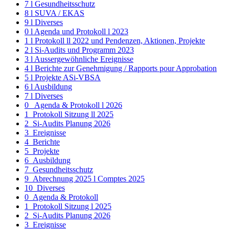
7 l Gesundheitsschutz
8 l SUVA / EKAS
9 l Diverses
0 l Agenda und Protokoll l 2023
1 l Protokoll ll 2022 und Pendenzen, Aktionen, Projekte
2 l Si-Audits und Programm 2023
3 l Aussergewöhnliche Ereignisse
4 l Berichte zur Genehmigung / Rapports pour Approbation
5 l Projekte ASi-VBSA
6 l Ausbildung
7 l Diverses
0_ Agenda & Protokoll l 2026
1_Protokoll Sitzung ll 2025
2_Si-Audits Planung 2026
3_Ereignisse
4_Berichte
5_Projekte
6_Ausbildung
7_Gesundheitsschutz
9_Abrechnung 2025 l Comptes 2025
10_Diverses
0_Agenda & Protokoll
1_Protokoll Sitzung l 2025
2_Si-Audits Planung 2026
3_Ereignisse