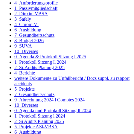
4_Anforderungsprofile
1_Passivmitgliedschaft
2_Dioxin_VBSA
3_Safely
4_Chrom-Vl
6_Ausbildung
7_Gesundheitsschutz
8_Budget 2026
9_SUVA
10_Diverses
0_Agenda & Protokoll Sitzung l 2025
1_Protokoll Sitzung ll 2024
2_Si-Audits Planung 2025
4_Berichte
weitere Dokumente zu Unfallbericht / Docs suppl. au rapport
accidents
5_Projekte
7_Gesundheitsschutz
9_Abrechnung 2024 l Comptes 2024
10_Diverses
0_Agenda und Protokoll Sitzung ll 2024
1_Protokoll Sitzung l 2024
2_Si Audits Planung 2025
5_Projekte ASi-VBSA
6_Ausbildung