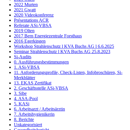
2022 Murten
2021 Gwatt
2020 Videokonferenz
Présentations ACR
Referate ASi-VBSA
2019 Olten
2017 Bern Energiezentrale Forsthaus
2016 Egerkingen
Workshop Strahlenschutz l KVA Buchs AG l 6.6.2025
Seminar Strahlenschutz l KVA Buchs AG 25.8.2023
Si-Audits
0. Ausführungsbestimmungen
1. ASi-VBSA
11. Anforderungsprofile, Check-Listen, Infobroschüren, Si-
Merkblätter
13. EKAS Zertifikat
2. Geschäftsstelle ASi-VBSA
3. Sibe
4. ASA-Pool
5. KASi
6. Arbeitsarzt / Arbeitsärztin
7. Arbeitshygienikerin
8. Berichte
Unkategorisiert
Gesundheitsbericht