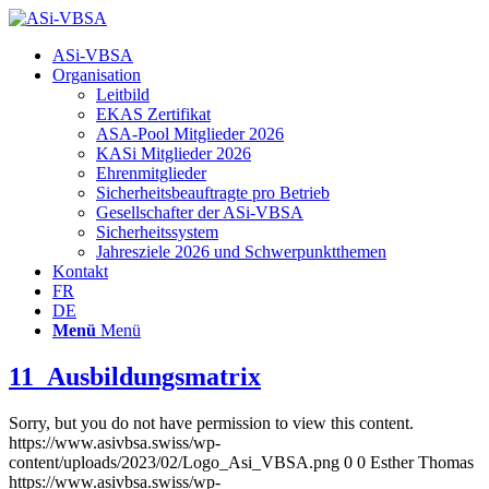
Hauptnavigation
ASi-VBSA
Organisation
Leitbild
EKAS Zertifikat
ASA-Pool Mitglieder 2026
KASi Mitglieder 2026
Ehrenmitglieder
Sicherheitsbeauftragte pro Betrieb
Gesellschafter der ASi-VBSA
Sicherheitssystem
Jahresziele 2026 und Schwerpunktthemen
Kontakt
FR
DE
Menü
Menü
11_Ausbildungsmatrix
Sorry, but you do not have permission to view this content.
https://www.asivbsa.swiss/wp-
content/uploads/2023/02/Logo_Asi_VBSA.png
0
0
Esther Thomas
https://www.asivbsa.swiss/wp-