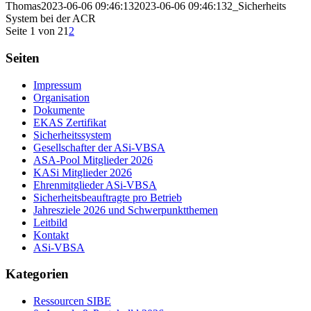
Thomas
2023-06-06 09:46:13
2023-06-06 09:46:13
2_Sicherheits
System bei der ACR
Seite 1 von 2
1
2
Seiten
Impressum
Organisation
Dokumente
EKAS Zertifikat
Sicherheitssystem
Gesellschafter der ASi-VBSA
ASA-Pool Mitglieder 2026
KASi Mitglieder 2026
Ehrenmitglieder ASi-VBSA
Sicherheitsbeauftragte pro Betrieb
Jahresziele 2026 und Schwerpunktthemen
Leitbild
Kontakt
ASi-VBSA
Kategorien
Ressourcen SIBE