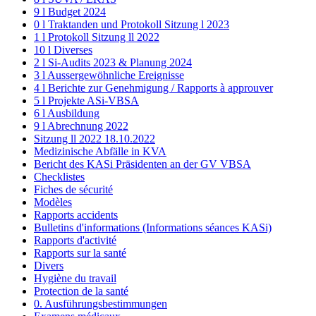
9 l Budget 2024
0 l Traktanden und Protokoll Sitzung l 2023
1 l Protokoll Sitzung ll 2022
10 l Diverses
2 l Si-Audits 2023 & Planung 2024
3 l Aussergewöhnliche Ereignisse
4 l Berichte zur Genehmigung / Rapports à approuver
5 l Projekte ASi-VBSA
6 l Ausbildung
9 l Abrechnung 2022
Sitzung ll 2022 18.10.2022
Medizinische Abfälle in KVA
Bericht des KASi Präsidenten an der GV VBSA
Checklistes
Fiches de sécurité
Modèles
Rapports accidents
Bulletins d'informations (Informations séances KASi)
Rapports d'activité
Rapports sur la santé
Divers
Hygiène du travail
Protection de la santé
0. Ausführungsbestimmungen