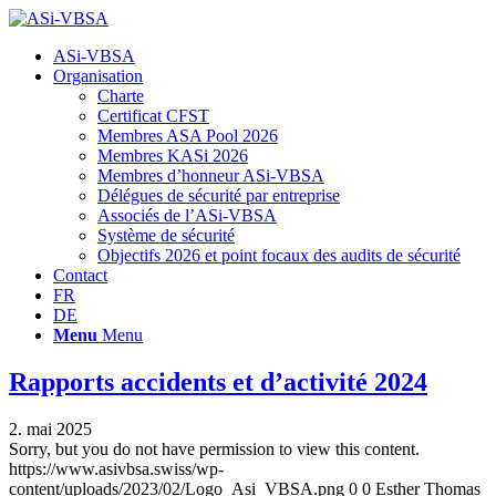
Hauptnavigation
ASi-VBSA
Organisation
Charte
Certificat CFST
Membres ASA Pool 2026
Membres KASi 2026
Membres d’honneur ASi-VBSA
Délégues de sécurité par entreprise
Associés de l’ASi-VBSA
Système de sécurité
Objectifs 2026 et point focaux des audits de sécurité
Contact
FR
DE
Menu
Menu
Rapports accidents et d’activité 2024
2. mai 2025
Sorry, but you do not have permission to view this content.
https://www.asivbsa.swiss/wp-
content/uploads/2023/02/Logo_Asi_VBSA.png
0
0
Esther Thomas