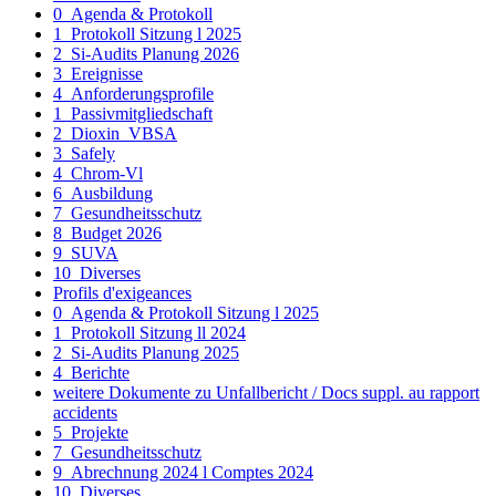
0_Agenda & Protokoll
1_Protokoll Sitzung l 2025
2_Si-Audits Planung 2026
3_Ereignisse
4_Anforderungsprofile
1_Passivmitgliedschaft
2_Dioxin_VBSA
3_Safely
4_Chrom-Vl
6_Ausbildung
7_Gesundheitsschutz
8_Budget 2026
9_SUVA
10_Diverses
Profils d'exigeances
0_Agenda & Protokoll Sitzung l 2025
1_Protokoll Sitzung ll 2024
2_Si-Audits Planung 2025
4_Berichte
weitere Dokumente zu Unfallbericht / Docs suppl. au rapport
accidents
5_Projekte
7_Gesundheitsschutz
9_Abrechnung 2024 l Comptes 2024
10_Diverses