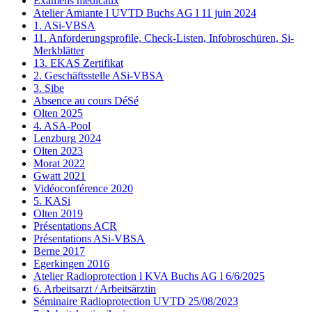
Examens médicaux
Atelier Amiante l UVTD Buchs AG l 11 juin 2024
1. ASi-VBSA
11. Anforderungsprofile, Check-Listen, Infobroschüren, Si-
Merkblätter
13. EKAS Zertifikat
2. Geschäftsstelle ASi-VBSA
3. Sibe
Absence au cours DéSé
Olten 2025
4. ASA-Pool
Lenzburg 2024
Olten 2023
Morat 2022
Gwatt 2021
Vidéoconférence 2020
5. KASi
Olten 2019
Présentations ACR
Présentations ASi-VBSA
Berne 2017
Egerkingen 2016
Atelier Radioprotection l KVA Buchs AG l 6/6/2025
6. Arbeitsarzt / Arbeitsärztin
Séminaire Radioprotection UVTD 25/08/2023