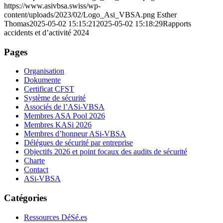
https://www.asivbsa.swiss/wp-
content/uploads/2023/02/Logo_Asi_VBSA.png
Esther
Thomas
2025-05-02 15:15:21
2025-05-02 15:18:29
Rapports
accidents et d’activité 2024
Pages
Organisation
Dokumente
Certificat CFST
Système de sécurité
Associés de l’ASi-VBSA
Membres ASA Pool 2026
Membres KASi 2026
Membres d’honneur ASi-VBSA
Délégues de sécurité par entreprise
Objectifs 2026 et point focaux des audits de sécurité
Charte
Contact
ASi-VBSA
Catégories
Ressources DéSé.es