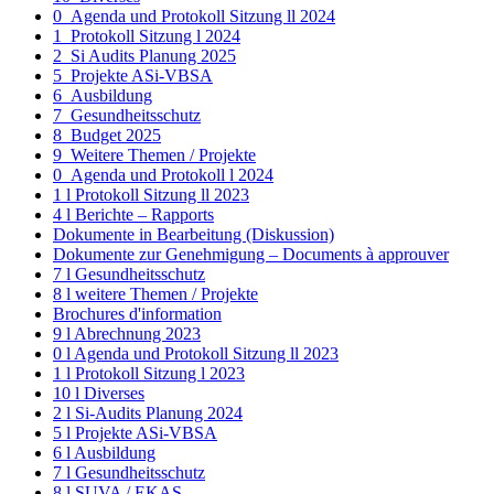
0_Agenda und Protokoll Sitzung ll 2024
1_Protokoll Sitzung l 2024
2_Si Audits Planung 2025
5_Projekte ASi-VBSA
6_Ausbildung
7_Gesundheitsschutz
8_Budget 2025
9_Weitere Themen / Projekte
0_Agenda und Protokoll l 2024
1 l Protokoll Sitzung ll 2023
4 l Berichte – Rapports
Dokumente in Bearbeitung (Diskussion)
Dokumente zur Genehmigung – Documents à approuver
7 l Gesundheitsschutz
8 l weitere Themen / Projekte
Brochures d'information
9 l Abrechnung 2023
0 l Agenda und Protokoll Sitzung ll 2023
1 l Protokoll Sitzung l 2023
10 l Diverses
2 l Si-Audits Planung 2024
5 l Projekte ASi-VBSA
6 l Ausbildung
7 l Gesundheitsschutz
8 l SUVA / EKAS