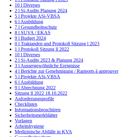
10 l Diverses
2 l Si-Audits Planung 2024
5 l Projekte ASi-VBSA
6 l Ausbildung
7 l Gesundheitsschutz
8 l SUVA / EKAS
9 l Budget 2024
0 l Traktanden und Protokoll Sitzung l 2023
1 l Protokoll Sitzung ll 2022
10 l Diverses
2 l Si-Audits 2023 & Planung 2024
3 l Aussergewöhnliche Ereignisse
4 l Berichte zur Genehmigung / Rapports à approuver
5 l Projekte ASi-VBSA
6 l Ausbildung
9 l Abrechnung 2022
Sitzung ll 2022 18.10.2022
Anforderungsprofile
Checklisten
Informationsbroschüren
Sicherheitsmerkblätter
Vorlagen
Arbeitshygiene
Medizinische Abfälle in KVA