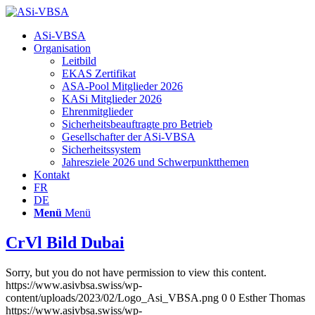
Hauptnavigation
ASi-VBSA
Organisation
Leitbild
EKAS Zertifikat
ASA-Pool Mitglieder 2026
KASi Mitglieder 2026
Ehrenmitglieder
Sicherheitsbeauftragte pro Betrieb
Gesellschafter der ASi-VBSA
Sicherheitssystem
Jahresziele 2026 und Schwerpunktthemen
Kontakt
FR
DE
Menü
Menü
CrVl Bild Dubai
Sorry, but you do not have permission to view this content.
https://www.asivbsa.swiss/wp-
content/uploads/2023/02/Logo_Asi_VBSA.png
0
0
Esther Thomas
https://www.asivbsa.swiss/wp-