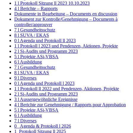
1 l Protokoll Sitzung ll 2023 10.10.2023
4 l Berichte – Rapports
Dokumente in Bearbeitung – Documents en discussion
Dokument zur Kontrolle/Genehmigung – Documents à
controller/approuver
7 l Gesundheitsschutz
8 l SUVA / EKAS
0 l Agenda und Protokoll ll 2023
1 l Protokoll l 2023 und Pendenzen, Aktionen, Projekte
2 l Si-Audits und Programm 2023
5 l Projekte ASi-VBSA
6 l Ausbildung
7 l Gesundheitsschutz
8 l SUVA / EKAS
9 l Diverses
0 l Agenda und Protokoll l 2023
1 l Protokoll ll 2022 und Pendenzen, Aktionen, Projekte
2 l Si-Audits und Programm 2023
3 l Aussergewöhnliche Ereignisse
4 l Berichte zur Genehmigung / Rapports pour Approbation
5 l Projekte ASi-VBSA
6 l Ausbildung
7 l Diverses
0_ Agenda & Protokoll l 2026
1_Protokoll Sitzung ll 2025