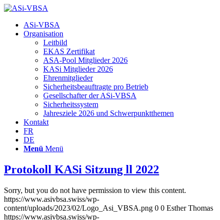
Hauptnavigation
ASi-VBSA
Organisation
Leitbild
EKAS Zertifikat
ASA-Pool Mitglieder 2026
KASi Mitglieder 2026
Ehrenmitglieder
Sicherheitsbeauftragte pro Betrieb
Gesellschafter der ASi-VBSA
Sicherheitssystem
Jahresziele 2026 und Schwerpunktthemen
Kontakt
FR
DE
Menü
Menü
Protokoll KASi Sitzung ll 2022
Sorry, but you do not have permission to view this content.
https://www.asivbsa.swiss/wp-
content/uploads/2023/02/Logo_Asi_VBSA.png
0
0
Esther Thomas
https://www.asivbsa.swiss/wp-