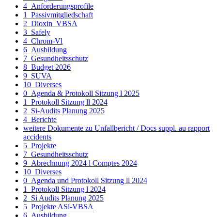
4_Anforderungsprofile
1_Passivmitgliedschaft
2_Dioxin_VBSA
3_Safely
4_Chrom-Vl
6_Ausbildung
7_Gesundheitsschutz
8_Budget 2026
9_SUVA
10_Diverses
0_Agenda & Protokoll Sitzung l 2025
1_Protokoll Sitzung ll 2024
2_Si-Audits Planung 2025
4_Berichte
weitere Dokumente zu Unfallbericht / Docs suppl. au rapport
accidents
5_Projekte
7_Gesundheitsschutz
9_Abrechnung 2024 l Comptes 2024
10_Diverses
0_Agenda und Protokoll Sitzung ll 2024
1_Protokoll Sitzung l 2024
2_Si Audits Planung 2025
5_Projekte ASi-VBSA
6_Ausbildung