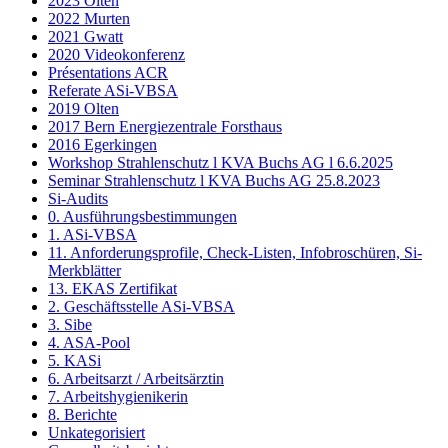
2023 Olten
2022 Murten
2021 Gwatt
2020 Videokonferenz
Présentations ACR
Referate ASi-VBSA
2019 Olten
2017 Bern Energiezentrale Forsthaus
2016 Egerkingen
Workshop Strahlenschutz l KVA Buchs AG l 6.6.2025
Seminar Strahlenschutz l KVA Buchs AG 25.8.2023
Si-Audits
0. Ausführungsbestimmungen
1. ASi-VBSA
11. Anforderungsprofile, Check-Listen, Infobroschüren, Si-
Merkblätter
13. EKAS Zertifikat
2. Geschäftsstelle ASi-VBSA
3. Sibe
4. ASA-Pool
5. KASi
6. Arbeitsarzt / Arbeitsärztin
7. Arbeitshygienikerin
8. Berichte
Unkategorisiert