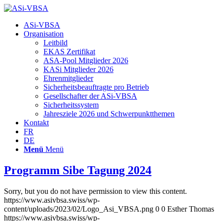
Hauptnavigation
ASi-VBSA
Organisation
Leitbild
EKAS Zertifikat
ASA-Pool Mitglieder 2026
KASi Mitglieder 2026
Ehrenmitglieder
Sicherheitsbeauftragte pro Betrieb
Gesellschafter der ASi-VBSA
Sicherheitssystem
Jahresziele 2026 und Schwerpunktthemen
Kontakt
FR
DE
Menü
Menü
Programm Sibe Tagung 2024
Sorry, but you do not have permission to view this content.
https://www.asivbsa.swiss/wp-
content/uploads/2023/02/Logo_Asi_VBSA.png
0
0
Esther Thomas
https://www.asivbsa.swiss/wp-