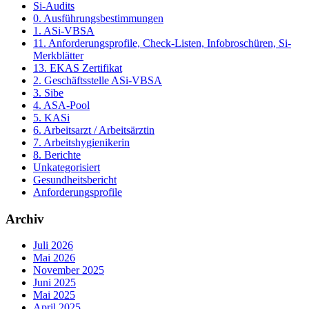
Si-Audits
0. Ausführungsbestimmungen
1. ASi-VBSA
11. Anforderungsprofile, Check-Listen, Infobroschüren, Si-
Merkblätter
13. EKAS Zertifikat
2. Geschäftsstelle ASi-VBSA
3. Sibe
4. ASA-Pool
5. KASi
6. Arbeitsarzt / Arbeitsärztin
7. Arbeitshygienikerin
8. Berichte
Unkategorisiert
Gesundheitsbericht
Anforderungsprofile
Archiv
Juli 2026
Mai 2026
November 2025
Juni 2025
Mai 2025
April 2025