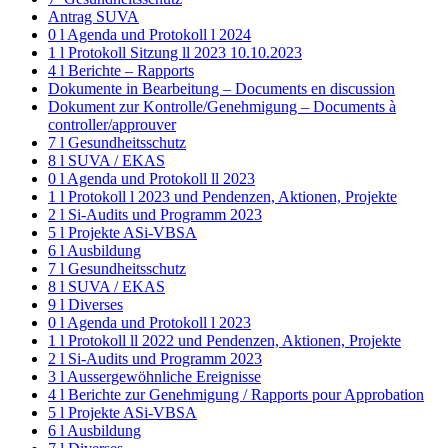
Antrag SUVA
0 l Agenda und Protokoll l 2024
1 l Protokoll Sitzung ll 2023 10.10.2023
4 l Berichte – Rapports
Dokumente in Bearbeitung – Documents en discussion
Dokument zur Kontrolle/Genehmigung – Documents à
controller/approuver
7 l Gesundheitsschutz
8 l SUVA / EKAS
0 l Agenda und Protokoll ll 2023
1 l Protokoll l 2023 und Pendenzen, Aktionen, Projekte
2 l Si-Audits und Programm 2023
5 l Projekte ASi-VBSA
6 l Ausbildung
7 l Gesundheitsschutz
8 l SUVA / EKAS
9 l Diverses
0 l Agenda und Protokoll l 2023
1 l Protokoll ll 2022 und Pendenzen, Aktionen, Projekte
2 l Si-Audits und Programm 2023
3 l Aussergewöhnliche Ereignisse
4 l Berichte zur Genehmigung / Rapports pour Approbation
5 l Projekte ASi-VBSA
6 l Ausbildung