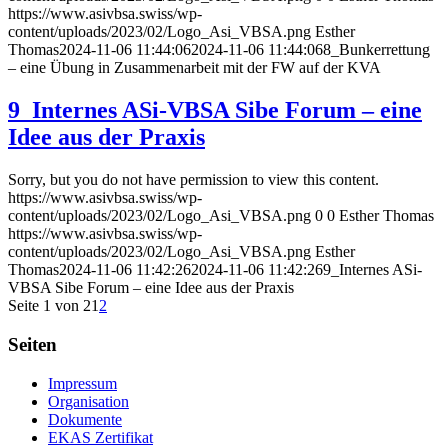
https://www.asivbsa.swiss/wp-
content/uploads/2023/02/Logo_Asi_VBSA.png
Esther
Thomas
2024-11-06 11:44:06
2024-11-06 11:44:06
8_Bunkerrettung
– eine Übung in Zusammenarbeit mit der FW auf der KVA
9_Internes ASi-VBSA Sibe Forum – eine
Idee aus der Praxis
Sorry, but you do not have permission to view this content.
https://www.asivbsa.swiss/wp-
content/uploads/2023/02/Logo_Asi_VBSA.png
0
0
Esther Thomas
https://www.asivbsa.swiss/wp-
content/uploads/2023/02/Logo_Asi_VBSA.png
Esther
Thomas
2024-11-06 11:42:26
2024-11-06 11:42:26
9_Internes ASi-
VBSA Sibe Forum – eine Idee aus der Praxis
Seite 1 von 2
1
2
Seiten
Impressum
Organisation
Dokumente
EKAS Zertifikat