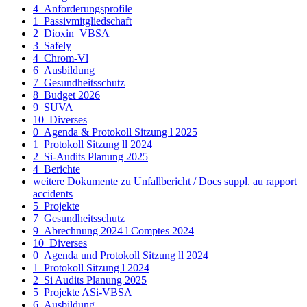
4_Anforderungsprofile
1_Passivmitgliedschaft
2_Dioxin_VBSA
3_Safely
4_Chrom-Vl
6_Ausbildung
7_Gesundheitsschutz
8_Budget 2026
9_SUVA
10_Diverses
0_Agenda & Protokoll Sitzung l 2025
1_Protokoll Sitzung ll 2024
2_Si-Audits Planung 2025
4_Berichte
weitere Dokumente zu Unfallbericht / Docs suppl. au rapport
accidents
5_Projekte
7_Gesundheitsschutz
9_Abrechnung 2024 l Comptes 2024
10_Diverses
0_Agenda und Protokoll Sitzung ll 2024
1_Protokoll Sitzung l 2024
2_Si Audits Planung 2025
5_Projekte ASi-VBSA
6_Ausbildung