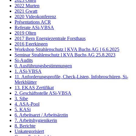
2023 Olten
2022 Murten
2021 Gwatt
2020 Videokonferenz
Présentations ACR
Referate ASi-VBSA
2019 Olten
2017 Bern Energiezentrale Forsthaus
2016 Egerkingen
Workshop Strahlenschutz l KVA Buchs AG l 6.6.2025
Seminar Strahlenschutz l KVA Buchs AG 25.8.2023
Si-Audits
0. Ausführungsbestimmungen
1. ASi-VBSA
11. Anforderungsprofile, Check-Listen, Infobroschüren, Si-
Merkblätter
13. EKAS Zertifikat
2. Geschäftsstelle ASi-VBSA
3. Sibe
4. ASA-Pool
5. KASi
6. Arbeitsarzt / Arbeitsärztin
7. Arbeitshygienikerin
8. Berichte
Unkategorisiert