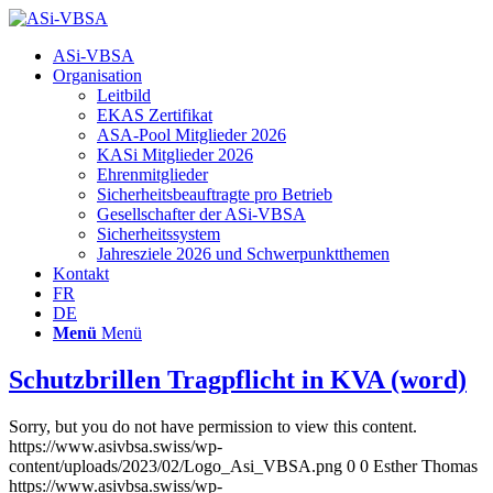
Hauptnavigation
ASi-VBSA
Organisation
Leitbild
EKAS Zertifikat
ASA-Pool Mitglieder 2026
KASi Mitglieder 2026
Ehrenmitglieder
Sicherheitsbeauftragte pro Betrieb
Gesellschafter der ASi-VBSA
Sicherheitssystem
Jahresziele 2026 und Schwerpunktthemen
Kontakt
FR
DE
Menü
Menü
Schutzbrillen Tragpflicht in KVA (word)
Sorry, but you do not have permission to view this content.
https://www.asivbsa.swiss/wp-
content/uploads/2023/02/Logo_Asi_VBSA.png
0
0
Esther Thomas
https://www.asivbsa.swiss/wp-