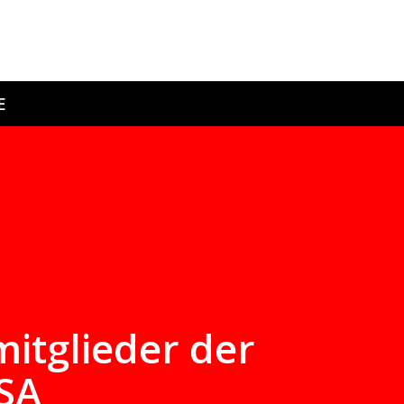
E
itglieder der
SA