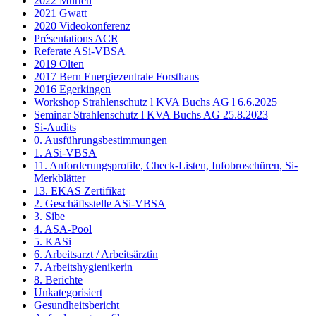
2022 Murten
2021 Gwatt
2020 Videokonferenz
Présentations ACR
Referate ASi-VBSA
2019 Olten
2017 Bern Energiezentrale Forsthaus
2016 Egerkingen
Workshop Strahlenschutz l KVA Buchs AG l 6.6.2025
Seminar Strahlenschutz l KVA Buchs AG 25.8.2023
Si-Audits
0. Ausführungsbestimmungen
1. ASi-VBSA
11. Anforderungsprofile, Check-Listen, Infobroschüren, Si-
Merkblätter
13. EKAS Zertifikat
2. Geschäftsstelle ASi-VBSA
3. Sibe
4. ASA-Pool
5. KASi
6. Arbeitsarzt / Arbeitsärztin
7. Arbeitshygienikerin
8. Berichte
Unkategorisiert
Gesundheitsbericht