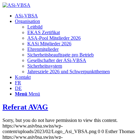
Hauptnavigation
ASi-VBSA
Organisation
Leitbild
EKAS Zertifikat
ASA-Pool Mitglieder 2026
KASi Mitglieder 2026
Ehrenmitglieder
Sicherheitsbeauftragte pro Betrieb
Gesellschafter der ASi-VBSA
Sicherheitssystem
Jahresziele 2026 und Schwerpunktthemen
Kontakt
FR
DE
Menü
Menü
Referat AVAG
Sorry, but you do not have permission to view this content.
https://www.asivbsa.swiss/wp-
content/uploads/2023/02/Logo_Asi_VBSA.png
0
0
Esther Thomas
https://www.asivbsa.swiss/wp-