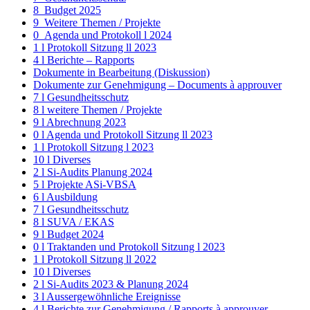
8_Budget 2025
9_Weitere Themen / Projekte
0_Agenda und Protokoll l 2024
1 l Protokoll Sitzung ll 2023
4 l Berichte – Rapports
Dokumente in Bearbeitung (Diskussion)
Dokumente zur Genehmigung – Documents à approuver
7 l Gesundheitsschutz
8 l weitere Themen / Projekte
9 l Abrechnung 2023
0 l Agenda und Protokoll Sitzung ll 2023
1 l Protokoll Sitzung l 2023
10 l Diverses
2 l Si-Audits Planung 2024
5 l Projekte ASi-VBSA
6 l Ausbildung
7 l Gesundheitsschutz
8 l SUVA / EKAS
9 l Budget 2024
0 l Traktanden und Protokoll Sitzung l 2023
1 l Protokoll Sitzung ll 2022
10 l Diverses
2 l Si-Audits 2023 & Planung 2024
3 l Aussergewöhnliche Ereignisse
4 l Berichte zur Genehmigung / Rapports à approuver