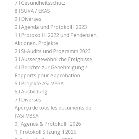
7 l Gesundheitsschutz
8 l SUVA / EKAS
9 l Diverses
0 l Agenda und Protokoll l 2023
1 l Protokoll ll 2022 und Pendenzen,
Aktionen, Projekte
2 l Si-Audits und Programm 2023
3 l Aussergewöhnliche Ereignisse
4 l Berichte zur Genehmigung /
Rapports pour Approbation
5 l Projekte ASi-VBSA
6 l Ausbildung
7 l Diverses
Aperçu de tous les documents de
l'ASi-VBSA
0_ Agenda & Protokoll l 2026
1_Protokoll Sitzung ll 2025