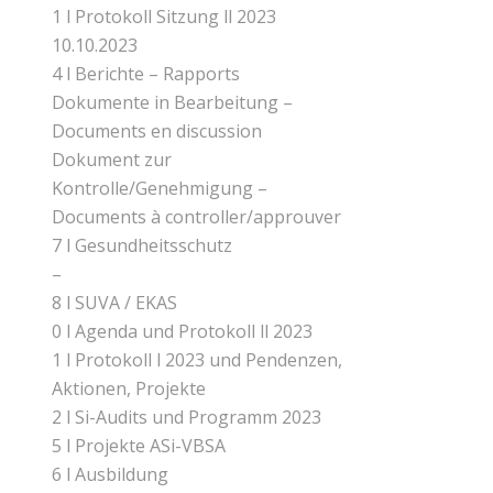
1 l Protokoll Sitzung ll 2023
10.10.2023
4 l Berichte – Rapports
Dokumente in Bearbeitung –
Documents en discussion
Dokument zur
Kontrolle/Genehmigung –
Documents à controller/approuver
7 l Gesundheitsschutz
–
8 l SUVA / EKAS
0 l Agenda und Protokoll ll 2023
1 l Protokoll l 2023 und Pendenzen,
Aktionen, Projekte
2 l Si-Audits und Programm 2023
5 l Projekte ASi-VBSA
6 l Ausbildung