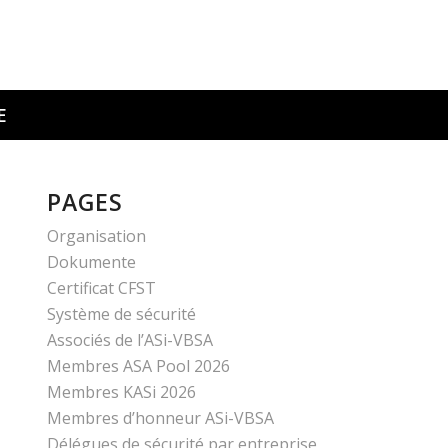
E
PAGES
Organisation
Dokumente
Certificat CFST
Système de sécurité
Associés de l’ASi-VBSA
Membres ASA Pool 2026
Membres KASi 2026
Membres d’honneur ASi-VBSA
Délégues de sécurité par entreprise