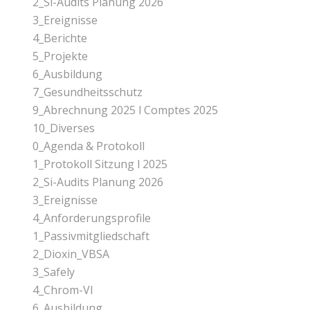
2_Si-Audits Planung 2026
3_Ereignisse
4_Berichte
5_Projekte
6_Ausbildung
7_Gesundheitsschutz
9_Abrechnung 2025 l Comptes 2025
10_Diverses
0_Agenda & Protokoll
1_Protokoll Sitzung l 2025
2_Si-Audits Planung 2026
3_Ereignisse
4_Anforderungsprofile
1_Passivmitgliedschaft
2_Dioxin_VBSA
3_Safely
4_Chrom-Vl
6_Ausbildung