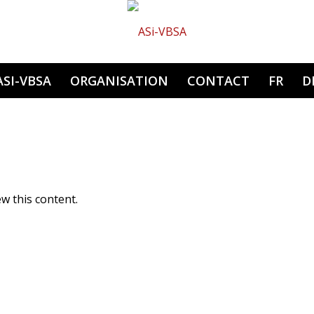
Hauptnavigation
ASI-VBSA
ORGANISATION
CONTACT
FR
D
w this content.