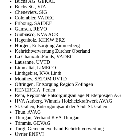
Buchs AG, GEKAL
Buchs SG, VfA
Cheneviers, SIG
Colombier, VADEC
Fribourg, SAIDEF
Gamsen, REVO
Giubiasco, KVA ACR
Hagenholz, KHKW ERZ
Horgen, Entsorgung Zimmerberg
Kehrichtverwertung Zürcher Oberland
La Chaux-de-Fonds, VADEC
Lausanne, UVTD
Limmattal, LIMECO
Linthgebiet, KVA Linth
Monthey, SATOM UVTD
Oftringen, Entsorgung Region Zofingen
RENERGIA, Perlen
Reni, Regionale Entsorgungsanlage Niedergösgen AG
HVA Aarberg, Wimmis Holzheizkraftwerk AVAG
St. Gallen, Entsorgungsamt der Stadt St. Gallen
Thun, AVAG
Thurgau, Verband KVA Thurgau
Trimmis, GEVAG
Turgi, Gemeindeverband Kehrichtverwertung
Uvrier ENEVI