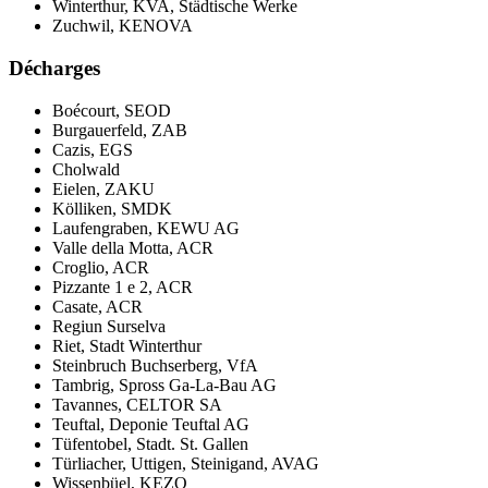
Winterthur, KVA, Städtische Werke
Zuchwil, KENOVA
Décharges
Boécourt, SEOD
Burgauerfeld, ZAB
Cazis, EGS
Cholwald
Eielen, ZAKU
Kölliken, SMDK
Laufengraben, KEWU AG
Valle della Motta, ACR
Croglio, ACR
Pizzante 1 e 2, ACR
Casate, ACR
Regiun Surselva
Riet, Stadt Winterthur
Steinbruch Buchserberg, VfA
Tambrig, Spross Ga-La-Bau AG
Tavannes, CELTOR SA
Teuftal, Deponie Teuftal AG
Tüfentobel, Stadt. St. Gallen
Türliacher, Uttigen, Steinigand, AVAG
Wissenbüel, KEZO