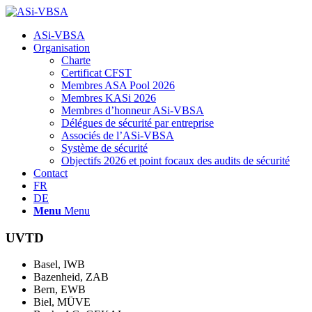
Hauptnavigation
ASi-VBSA
Organisation
Charte
Certificat CFST
Membres ASA Pool 2026
Membres KASi 2026
Membres d’honneur ASi-VBSA
Délégues de sécurité par entreprise
Associés de l’ASi-VBSA
Système de sécurité
Objectifs 2026 et point focaux des audits de sécurité
Contact
FR
DE
Menu
Menu
UVTD
Basel, IWB
Bazenheid, ZAB
Bern, EWB
Biel, MÜVE