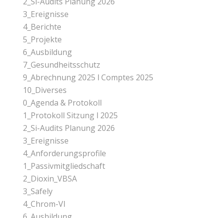
2_Si-Audits Planung 2026
3_Ereignisse
4_Berichte
5_Projekte
6_Ausbildung
7_Gesundheitsschutz
9_Abrechnung 2025 l Comptes 2025
10_Diverses
0_Agenda & Protokoll
1_Protokoll Sitzung l 2025
2_Si-Audits Planung 2026
3_Ereignisse
4_Anforderungsprofile
1_Passivmitgliedschaft
2_Dioxin_VBSA
3_Safely
4_Chrom-Vl
6_Ausbildung