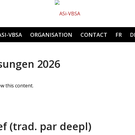
Hauptnavigation
ASI-VBSA
ORGANISATION
CONTACT
FR
D
sungen 2026
w this content.
f (trad. par deepl)