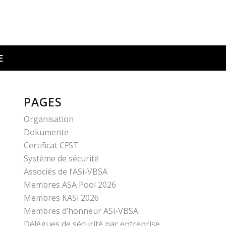
E
PAGES
Organisation
Dokumente
Certificat CFST
Système de sécurité
Associés de l’ASi-VBSA
Membres ASA Pool 2026
Membres KASi 2026
Membres d’honneur ASi-VBSA
Délégues de sécurité par entreprise