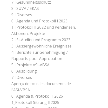
7 l Gesundheitsschutz
8 l SUVA / EKAS
9 l Diverses
0 l Agenda und Protokoll l 2023
1 l Protokoll ll 2022 und Pendenzen,
Aktionen, Projekte
2 l Si-Audits und Programm 2023
3 l Aussergewöhnliche Ereignisse
4 l Berichte zur Genehmigung /
Rapports pour Approbation
5 l Projekte ASi-VBSA
6 l Ausbildung
7 l Diverses
Aperçu de tous les documents de
l'ASi-VBSA
0_ Agenda & Protokoll l 2026
1_Protokoll Sitzung ll 2025