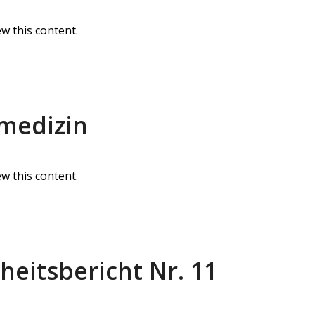
w this content.
smedizin
w this content.
eitsbericht Nr. 11