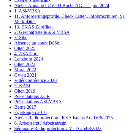
Examens médicaux
Atelier Amiante l UVTD Buchs AG l 11 juin 2024
1. ASi-VBSA
11. Anforderungsprofile, Check-Listen, Infobroschüren, Si-
Merkblätter
13. EKAS Zertifikat
2. Geschäftsstelle ASi-VBSA
3. Sibe
Absence au cours DéSé
Olten 2025
4. ASA-Pool
Lenzburg 2024
Olten 2023
Morat 2022
Gwatt 2021
Vidéoconférence 2020
5. KASi
Olten 2019
Présentations ACR
Présentations ASi-VBSA
Berne 2017
Egerkingen 2016
Atelier Radioprotection l KVA Buchs AG l 6/6/2025
6. Arbeitsarzt / Arbeitsärztin
Séminaire Radioprotection UVTD 25/08/2023