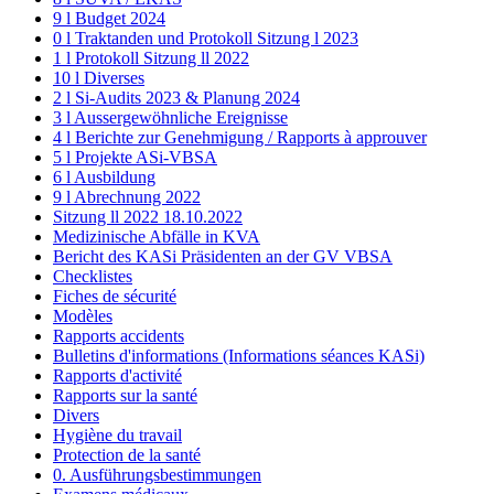
9 l Budget 2024
0 l Traktanden und Protokoll Sitzung l 2023
1 l Protokoll Sitzung ll 2022
10 l Diverses
2 l Si-Audits 2023 & Planung 2024
3 l Aussergewöhnliche Ereignisse
4 l Berichte zur Genehmigung / Rapports à approuver
5 l Projekte ASi-VBSA
6 l Ausbildung
9 l Abrechnung 2022
Sitzung ll 2022 18.10.2022
Medizinische Abfälle in KVA
Bericht des KASi Präsidenten an der GV VBSA
Checklistes
Fiches de sécurité
Modèles
Rapports accidents
Bulletins d'informations (Informations séances KASi)
Rapports d'activité
Rapports sur la santé
Divers
Hygiène du travail
Protection de la santé
0. Ausführungsbestimmungen