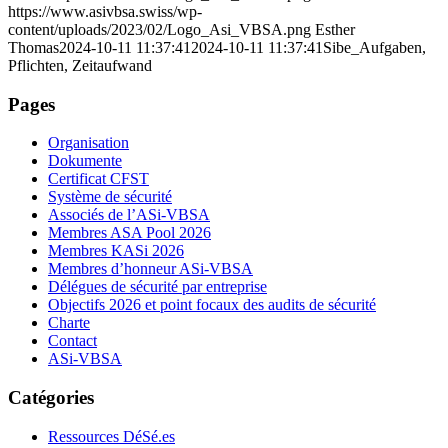
https://www.asivbsa.swiss/wp-
content/uploads/2023/02/Logo_Asi_VBSA.png
Esther
Thomas
2024-10-11 11:37:41
2024-10-11 11:37:41
Sibe_Aufgaben,
Pflichten, Zeitaufwand
Pages
Organisation
Dokumente
Certificat CFST
Système de sécurité
Associés de l’ASi-VBSA
Membres ASA Pool 2026
Membres KASi 2026
Membres d’honneur ASi-VBSA
Délégues de sécurité par entreprise
Objectifs 2026 et point focaux des audits de sécurité
Charte
Contact
ASi-VBSA
Catégories
Ressources DéSé.es