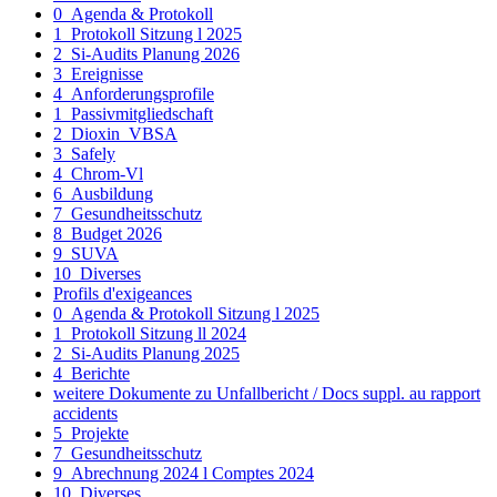
0_Agenda & Protokoll
1_Protokoll Sitzung l 2025
2_Si-Audits Planung 2026
3_Ereignisse
4_Anforderungsprofile
1_Passivmitgliedschaft
2_Dioxin_VBSA
3_Safely
4_Chrom-Vl
6_Ausbildung
7_Gesundheitsschutz
8_Budget 2026
9_SUVA
10_Diverses
Profils d'exigeances
0_Agenda & Protokoll Sitzung l 2025
1_Protokoll Sitzung ll 2024
2_Si-Audits Planung 2025
4_Berichte
weitere Dokumente zu Unfallbericht / Docs suppl. au rapport
accidents
5_Projekte
7_Gesundheitsschutz
9_Abrechnung 2024 l Comptes 2024
10_Diverses