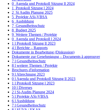
0_Agenda und Protokoll Sitzung ll 2024
1_Protokoll Sitzung l 2024
2_Si Audits Planung 2025
5_Projekte ASi-VBSA
6_Ausbildung
7_Gesundheitsschutz
8_Budget 2025
9_Weitere Themen / Projekte
0_Agenda und Protokoll l 2024
1 l Protokoll Sitzung ll 2023
4 l Berichte – Rapports
Dokumente in Bearbeitung (Diskussion)
Dokumente zur Genehmigung – Documents à approuver
7 l Gesundheitsschutz
8 l weitere Themen / Projekte
Brochures d'information
9 l Abrechnung 2023
0 l Agenda und Protokoll Sitzung ll 2023
1 l Protokoll Sitzung l 2023
10 l Diverses
2 l Si-Audits Planung 2024
5 l Projekte ASi-VBSA
6 l Ausbildung
7 l Gesundheitsschutz
8 l SUVA / EKAS