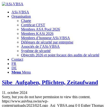
Hauptnavigation
ASi-VBSA
Organisation
Charte
Certificat CFST
Membres ASA Pool 2026
Membres KASi 2026
Membres d’honneur ASi-VBSA
Délégues de sécurité par entreprise
Associés de l’ASi-VBSA
Système de sécurité
Objectifs 2026 et point focaux des audits de sécurité
Contact
FR
DE
Menu
Menu
Sibe_Aufgaben, Pflichten, Zeitaufwand
11. octobre 2024
Sorry, but you do not have permission to view this content.
https://www.asivbsa.swiss/wp-
content/uploads/2023/02/Logo_Asi_VBSA.png
0
0
Esther Thomas