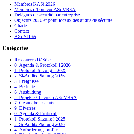
Membres KASi 2026
Membres d’honneur ASi-VBSA
Délégues de sécurité par entreprise
Objectifs 2026 et point focaux des audits de sécurité
Charte
Contact
ASi-VBSA
Catégories
Ressources DéSé.es
0_Agenda & Protokoll l 2026
1_Protokoll Sitzung ll 2025
2_Si-Audits Planung 2026
3_Ereignisse
4_Berichte
6_Ausbildung
5_Projekte / Themen ASi-VBSA
7_Gesundheitsschutz
9_Diverses
0_Agenda & Protokoll
1_Protokoll Sitzung l 2025
2_Si-Audits Planung 2026
4_Anforderungsprofile