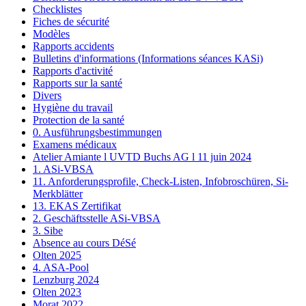
Checklistes
Fiches de sécurité
Modèles
Rapports accidents
Bulletins d'informations (Informations séances KASi)
Rapports d'activité
Rapports sur la santé
Divers
Hygiène du travail
Protection de la santé
0. Ausführungsbestimmungen
Examens médicaux
Atelier Amiante l UVTD Buchs AG l 11 juin 2024
1. ASi-VBSA
11. Anforderungsprofile, Check-Listen, Infobroschüren, Si-
Merkblätter
13. EKAS Zertifikat
2. Geschäftsstelle ASi-VBSA
3. Sibe
Absence au cours DéSé
Olten 2025
4. ASA-Pool
Lenzburg 2024
Olten 2023
Morat 2022