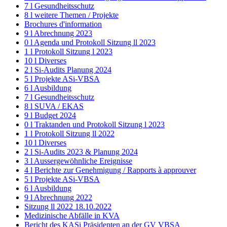
7 l Gesundheitsschutz
8 l weitere Themen / Projekte
Brochures d'information
9 l Abrechnung 2023
0 l Agenda und Protokoll Sitzung ll 2023
1 l Protokoll Sitzung l 2023
10 l Diverses
2 l Si-Audits Planung 2024
5 l Projekte ASi-VBSA
6 l Ausbildung
7 l Gesundheitsschutz
8 l SUVA / EKAS
9 l Budget 2024
0 l Traktanden und Protokoll Sitzung l 2023
1 l Protokoll Sitzung ll 2022
10 l Diverses
2 l Si-Audits 2023 & Planung 2024
3 l Aussergewöhnliche Ereignisse
4 l Berichte zur Genehmigung / Rapports à approuver
5 l Projekte ASi-VBSA
6 l Ausbildung
9 l Abrechnung 2022
Sitzung ll 2022 18.10.2022
Medizinische Abfälle in KVA
Bericht des KASi Präsidenten an der GV VBSA