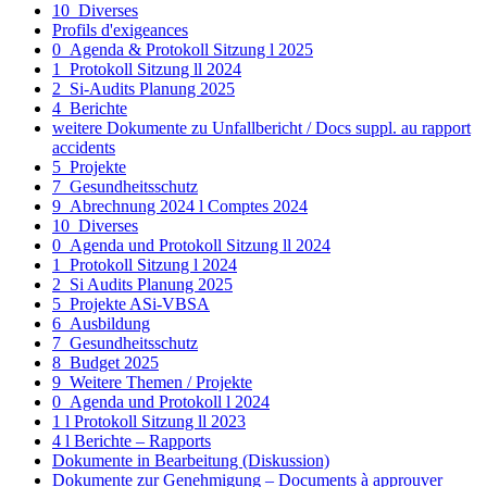
10_Diverses
Profils d'exigeances
0_Agenda & Protokoll Sitzung l 2025
1_Protokoll Sitzung ll 2024
2_Si-Audits Planung 2025
4_Berichte
weitere Dokumente zu Unfallbericht / Docs suppl. au rapport
accidents
5_Projekte
7_Gesundheitsschutz
9_Abrechnung 2024 l Comptes 2024
10_Diverses
0_Agenda und Protokoll Sitzung ll 2024
1_Protokoll Sitzung l 2024
2_Si Audits Planung 2025
5_Projekte ASi-VBSA
6_Ausbildung
7_Gesundheitsschutz
8_Budget 2025
9_Weitere Themen / Projekte
0_Agenda und Protokoll l 2024
1 l Protokoll Sitzung ll 2023
4 l Berichte – Rapports
Dokumente in Bearbeitung (Diskussion)
Dokumente zur Genehmigung – Documents à approuver