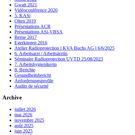
Gwatt 2021
Vidéoconférence 2020
5. KASi
Olten 2019
Présentations ACR
Présentations ASi-VBSA
Berne 2017
Egerkingen 2016
Atelier Radioprotection l KVA Buchs AG l 6/6/2025
6. Arbeitsarzt / Arbeitsärztin
Séminaire Radioprotection UVTD 25/08/2023
7. Arbeitshygienikerin
8. Berichte
Gesundheitsbericht
Anforderungsprofile
Audits de sécurité
Archive
juillet 2026
mai 2026
novembre 2025
août 2025
juin 2025