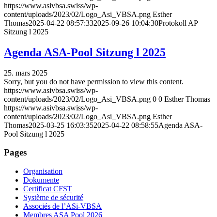
https://www.asivbsa.swiss/wp-
content/uploads/2023/02/Logo_Asi_VBSA.png
Esther
Thomas
2025-04-22 08:57:33
2025-09-26 10:04:30
Protokoll AP
Sitzung l 2025
Agenda ASA-Pool Sitzung l 2025
25. mars 2025
Sorry, but you do not have permission to view this content.
https://www.asivbsa.swiss/wp-
content/uploads/2023/02/Logo_Asi_VBSA.png
0
0
Esther Thomas
https://www.asivbsa.swiss/wp-
content/uploads/2023/02/Logo_Asi_VBSA.png
Esther
Thomas
2025-03-25 16:03:35
2025-04-22 08:58:55
Agenda ASA-
Pool Sitzung l 2025
Pages
Organisation
Dokumente
Certificat CFST
Système de sécurité
Associés de l’ASi-VBSA
Membres ASA Pool 2026