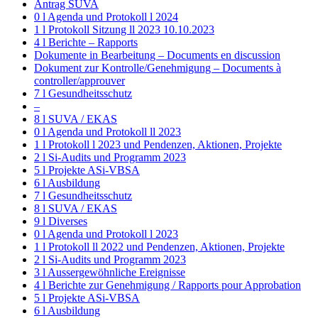
Antrag SUVA
0 l Agenda und Protokoll l 2024
1 l Protokoll Sitzung ll 2023 10.10.2023
4 l Berichte – Rapports
Dokumente in Bearbeitung – Documents en discussion
Dokument zur Kontrolle/Genehmigung – Documents à
controller/approuver
7 l Gesundheitsschutz
–
8 l SUVA / EKAS
0 l Agenda und Protokoll ll 2023
1 l Protokoll l 2023 und Pendenzen, Aktionen, Projekte
2 l Si-Audits und Programm 2023
5 l Projekte ASi-VBSA
6 l Ausbildung
7 l Gesundheitsschutz
8 l SUVA / EKAS
9 l Diverses
0 l Agenda und Protokoll l 2023
1 l Protokoll ll 2022 und Pendenzen, Aktionen, Projekte
2 l Si-Audits und Programm 2023
3 l Aussergewöhnliche Ereignisse
4 l Berichte zur Genehmigung / Rapports pour Approbation
5 l Projekte ASi-VBSA
6 l Ausbildung