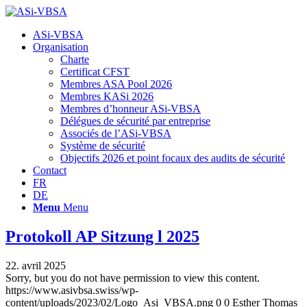
Hauptnavigation
ASi-VBSA
Organisation
Charte
Certificat CFST
Membres ASA Pool 2026
Membres KASi 2026
Membres d’honneur ASi-VBSA
Délégues de sécurité par entreprise
Associés de l’ASi-VBSA
Système de sécurité
Objectifs 2026 et point focaux des audits de sécurité
Contact
FR
DE
Menu
Menu
Protokoll AP Sitzung l 2025
22. avril 2025
Sorry, but you do not have permission to view this content.
https://www.asivbsa.swiss/wp-
content/uploads/2023/02/Logo_Asi_VBSA.png
0
0
Esther Thomas