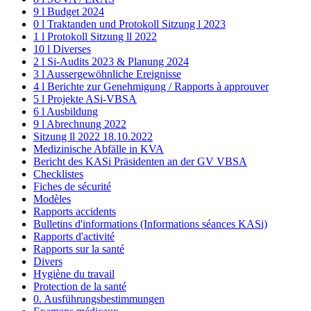
9 l Budget 2024
0 l Traktanden und Protokoll Sitzung l 2023
1 l Protokoll Sitzung ll 2022
10 l Diverses
2 l Si-Audits 2023 & Planung 2024
3 l Aussergewöhnliche Ereignisse
4 l Berichte zur Genehmigung / Rapports à approuver
5 l Projekte ASi-VBSA
6 l Ausbildung
9 l Abrechnung 2022
Sitzung ll 2022 18.10.2022
Medizinische Abfälle in KVA
Bericht des KASi Präsidenten an der GV VBSA
Checklistes
Fiches de sécurité
Modèles
Rapports accidents
Bulletins d'informations (Informations séances KASi)
Rapports d'activité
Rapports sur la santé
Divers
Hygiène du travail
Protection de la santé
0. Ausführungsbestimmungen