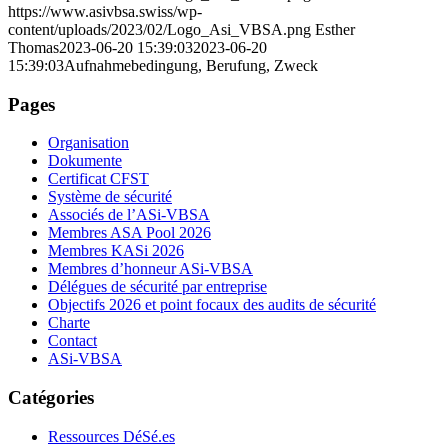
https://www.asivbsa.swiss/wp-
content/uploads/2023/02/Logo_Asi_VBSA.png
Esther
Thomas
2023-06-20 15:39:03
2023-06-20
15:39:03
Aufnahmebedingung, Berufung, Zweck
Pages
Organisation
Dokumente
Certificat CFST
Système de sécurité
Associés de l’ASi-VBSA
Membres ASA Pool 2026
Membres KASi 2026
Membres d’honneur ASi-VBSA
Délégues de sécurité par entreprise
Objectifs 2026 et point focaux des audits de sécurité
Charte
Contact
ASi-VBSA
Catégories
Ressources DéSé.es