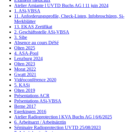
Examens médicaux
Atelier Amiante l UVTD Buchs AG l 11 juin 2024
1. ASi-VBSA
11. Anforderungsprofile, Check-Listen, Infobroschüren, Si-
Merkblätter
13. EKAS Zertifikat
2. Geschäftsstelle ASi-VBSA
3. Sibe
Absence au cours DéSé
Olten 2025
4. ASA-Pool
Lenzburg 2024
Olten 2023
Morat 2022
Gwatt 2021
Vidéoconférence 2020
5. KASi
Olten 2019
Présentations ACR
Présentations ASi-VBSA
Berne 2017
Egerkingen 2016
Atelier Radioprotection l KVA Buchs AG l 6/6/2025
6. Arbeitsarzt / Arbeitsärztin
Séminaire Radioprotection UVTD 25/08/2023