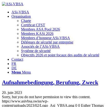
Hauptnavigation
ASi-VBSA
Organisation
Charte
Certificat CFST
Membres ASA Pool 2026
Membres KASi 2026
Membres d’honneur ASi-VBSA
Délégues de sécurité par entreprise
Associés de l’ASi-VBSA
Système de sécurité
Objectifs 2026 et point focaux des audits de sécurité
Contact
FR
DE
Menu
Menu
Aufnahmebedingung, Berufung, Zweck
20. juin 2023
Sorry, but you do not have permission to view this content.
https://www.asivbsa.swiss/wp-
content/uploads/2023/02/Logo_Asi_VBSA.png
0
0
Esther Thomas