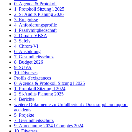
0_Agenda & Protokoll
1_Protokoll Sitzung l 2025
2_Si-Audits Planung 2026
3_Ereignisse
4_Anforderungsprofile
1_Passivmitgliedschaft
2_Dioxin_VBSA
3_Safely
4_Chrom-Vl
6_Ausbildung
7_Gesundheitsschutz
8_Budget 2026
9_SUVA
10_Diverses
Profils d'exigeances
0_Agenda & Protokoll Sitzung l 2025
1_Protokoll Sitzung ll 2024
2_Si-Audits Planung 2025
4_Berichte
weitere Dokumente zu Unfallbericht / Docs suppl. au rapport
accidents
5_Projekte
7_Gesundheitsschutz
9_Abrechnung 2024 l Comptes 2024
10_Diverses