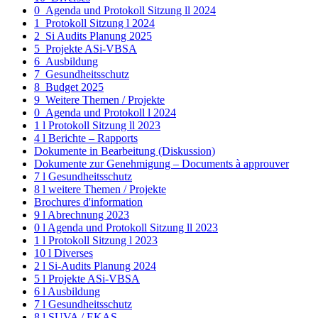
0_Agenda und Protokoll Sitzung ll 2024
1_Protokoll Sitzung l 2024
2_Si Audits Planung 2025
5_Projekte ASi-VBSA
6_Ausbildung
7_Gesundheitsschutz
8_Budget 2025
9_Weitere Themen / Projekte
0_Agenda und Protokoll l 2024
1 l Protokoll Sitzung ll 2023
4 l Berichte – Rapports
Dokumente in Bearbeitung (Diskussion)
Dokumente zur Genehmigung – Documents à approuver
7 l Gesundheitsschutz
8 l weitere Themen / Projekte
Brochures d'information
9 l Abrechnung 2023
0 l Agenda und Protokoll Sitzung ll 2023
1 l Protokoll Sitzung l 2023
10 l Diverses
2 l Si-Audits Planung 2024
5 l Projekte ASi-VBSA
6 l Ausbildung
7 l Gesundheitsschutz
8 l SUVA / EKAS