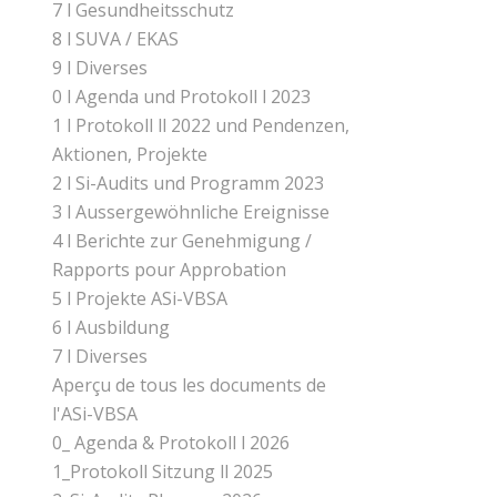
7 l Gesundheitsschutz
8 l SUVA / EKAS
9 l Diverses
0 l Agenda und Protokoll l 2023
1 l Protokoll ll 2022 und Pendenzen,
Aktionen, Projekte
2 l Si-Audits und Programm 2023
3 l Aussergewöhnliche Ereignisse
4 l Berichte zur Genehmigung /
Rapports pour Approbation
5 l Projekte ASi-VBSA
6 l Ausbildung
7 l Diverses
Aperçu de tous les documents de
l'ASi-VBSA
0_ Agenda & Protokoll l 2026
1_Protokoll Sitzung ll 2025