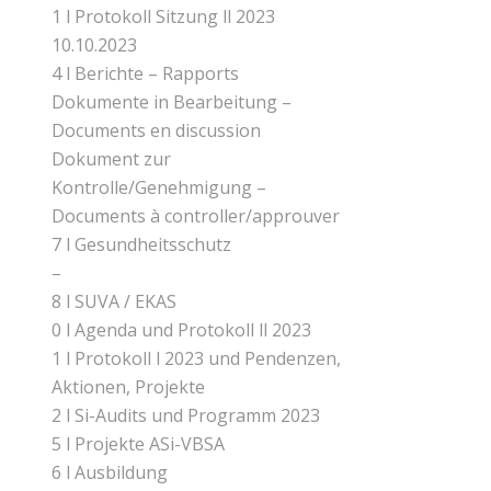
1 l Protokoll Sitzung ll 2023
10.10.2023
4 l Berichte – Rapports
Dokumente in Bearbeitung –
Documents en discussion
Dokument zur
Kontrolle/Genehmigung –
Documents à controller/approuver
7 l Gesundheitsschutz
–
8 l SUVA / EKAS
0 l Agenda und Protokoll ll 2023
1 l Protokoll l 2023 und Pendenzen,
Aktionen, Projekte
2 l Si-Audits und Programm 2023
5 l Projekte ASi-VBSA
6 l Ausbildung