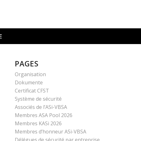
E
PAGES
Organisation
Dokumente
Certificat CFST
Système de sécurité
Associés de l’ASi-VBSA
Membres ASA Pool 2026
Membres KASi 2026
Membres d’honneur ASi-VBSA
Délégues de sécurité par entreprise