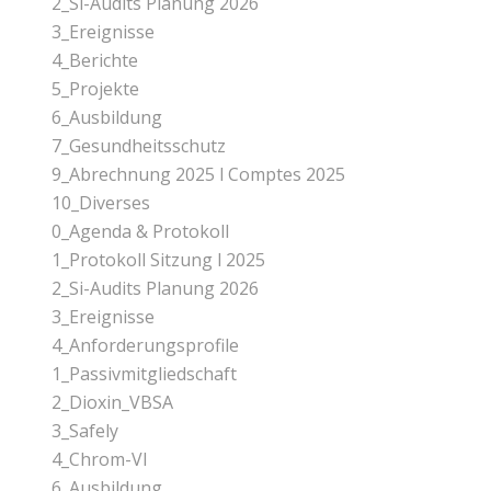
2_Si-Audits Planung 2026
3_Ereignisse
4_Berichte
5_Projekte
6_Ausbildung
7_Gesundheitsschutz
9_Abrechnung 2025 l Comptes 2025
10_Diverses
0_Agenda & Protokoll
1_Protokoll Sitzung l 2025
2_Si-Audits Planung 2026
3_Ereignisse
4_Anforderungsprofile
1_Passivmitgliedschaft
2_Dioxin_VBSA
3_Safely
4_Chrom-Vl
6_Ausbildung