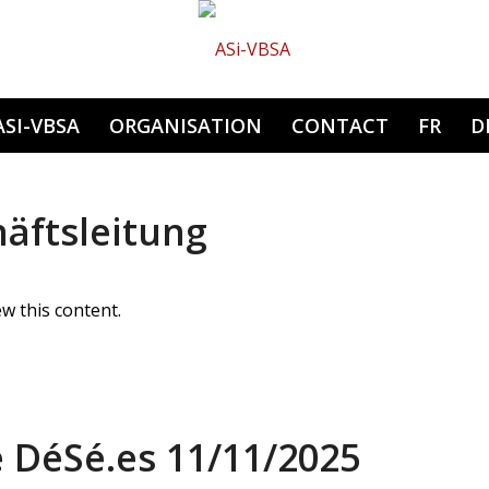
Hauptnavigation
ASI-VBSA
ORGANISATION
CONTACT
FR
D
äftsleitung
w this content.
DéSé.es 11/11/2025