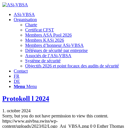
Hauptnavigation
ASi-VBSA
Organisation
Charte
Certificat CFST
Membres ASA Pool 2026
Membres KASi 2026
Membres d’honneur ASi-VBSA
Délégues de sécurité par entreprise
Associés de l’ASi-VBSA
Système de sécurité
Objectifs 2026 et point focaux des audits de sécurité
Contact
FR
DE
Menu
Menu
Protokoll l 2024
1. octobre 2024
Sorry, but you do not have permission to view this content.
https://www.asivbsa.swiss/wp-
content/uploads/2023/02/Logo_Asi_VBSA.png
0
0
Esther Thomas