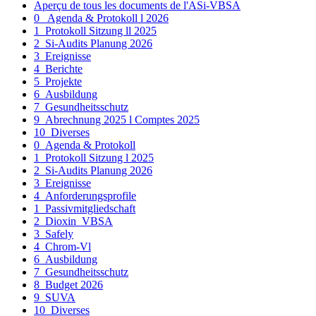
Aperçu de tous les documents de l'ASi-VBSA
0_ Agenda & Protokoll l 2026
1_Protokoll Sitzung ll 2025
2_Si-Audits Planung 2026
3_Ereignisse
4_Berichte
5_Projekte
6_Ausbildung
7_Gesundheitsschutz
9_Abrechnung 2025 l Comptes 2025
10_Diverses
0_Agenda & Protokoll
1_Protokoll Sitzung l 2025
2_Si-Audits Planung 2026
3_Ereignisse
4_Anforderungsprofile
1_Passivmitgliedschaft
2_Dioxin_VBSA
3_Safely
4_Chrom-Vl
6_Ausbildung
7_Gesundheitsschutz
8_Budget 2026
9_SUVA
10_Diverses