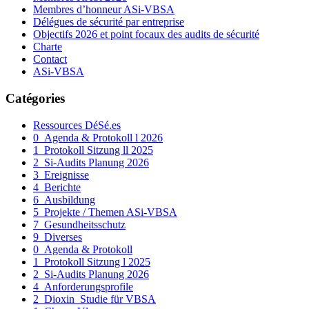
Membres d’honneur ASi-VBSA
Délégues de sécurité par entreprise
Objectifs 2026 et point focaux des audits de sécurité
Charte
Contact
ASi-VBSA
Catégories
Ressources DéSé.es
0_Agenda & Protokoll l 2026
1_Protokoll Sitzung ll 2025
2_Si-Audits Planung 2026
3_Ereignisse
4_Berichte
6_Ausbildung
5_Projekte / Themen ASi-VBSA
7_Gesundheitsschutz
9_Diverses
0_Agenda & Protokoll
1_Protokoll Sitzung l 2025
2_Si-Audits Planung 2026
4_Anforderungsprofile
2_Dioxin_Studie für VBSA