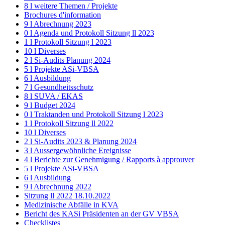
8 l weitere Themen / Projekte
Brochures d'information
9 l Abrechnung 2023
0 l Agenda und Protokoll Sitzung ll 2023
1 l Protokoll Sitzung l 2023
10 l Diverses
2 l Si-Audits Planung 2024
5 l Projekte ASi-VBSA
6 l Ausbildung
7 l Gesundheitsschutz
8 l SUVA / EKAS
9 l Budget 2024
0 l Traktanden und Protokoll Sitzung l 2023
1 l Protokoll Sitzung ll 2022
10 l Diverses
2 l Si-Audits 2023 & Planung 2024
3 l Aussergewöhnliche Ereignisse
4 l Berichte zur Genehmigung / Rapports à approuver
5 l Projekte ASi-VBSA
6 l Ausbildung
9 l Abrechnung 2022
Sitzung ll 2022 18.10.2022
Medizinische Abfälle in KVA
Bericht des KASi Präsidenten an der GV VBSA
Checklistes