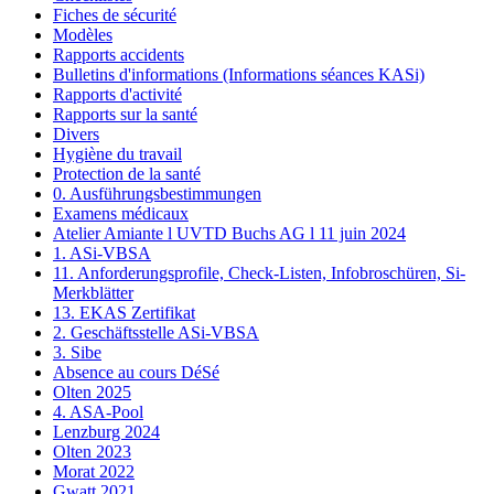
Fiches de sécurité
Modèles
Rapports accidents
Bulletins d'informations (Informations séances KASi)
Rapports d'activité
Rapports sur la santé
Divers
Hygiène du travail
Protection de la santé
0. Ausführungsbestimmungen
Examens médicaux
Atelier Amiante l UVTD Buchs AG l 11 juin 2024
1. ASi-VBSA
11. Anforderungsprofile, Check-Listen, Infobroschüren, Si-
Merkblätter
13. EKAS Zertifikat
2. Geschäftsstelle ASi-VBSA
3. Sibe
Absence au cours DéSé
Olten 2025
4. ASA-Pool
Lenzburg 2024
Olten 2023
Morat 2022
Gwatt 2021