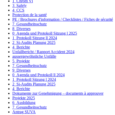
1_Chrom Vl
3_Safely
4_CCS
Protection de la santé
PE / Brochures d'information / Checklistes / Fiches de sécurité
7_Gesundheitsschutz
8_Diverses
0_Agenda und Protokoll Sitzung l 2025
1_Protokoll Sitzung ll 2024
2_Si-Audits Planung 2025
4_Berichte
Unfallbericht / Rapport Accident 2024
aussergewöhnliche Unfälle
5_Projekte
7_Gesundheitsschutz
9_Diverses
0_Agenda und Protokoll ll 2024
1_Protokoll Sitzung l 2024
2_Si-Audits Planung 2025
4_Berichte
Dokumente zur Genehmigung – documents à approuver
Projekte 2025
6_Ausbildung
7_Gesundheitsschutz
Antrag SUVA