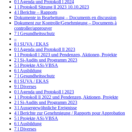
0 l Agenda und Protokoll l 2024
1 l Protokoll Sitzung ll 2023 10.10.2023
4 l Berichte – Rapports
Dokumente in Bearbeitung – Documents en discussion
Dokument zur Kontrolle/Genehmigung – Documents à
controller/approuver
7 l Gesundheitsschutz
–
8 l SUVA / EKAS
0 l Agenda und Protokoll ll 2023
1 l Protokoll l 2023 und Pendenzen, Aktionen, Projekte
2 l Si-Audits und Programm 2023
5 l Projekte ASi-VBSA
6 l Ausbildung
7 l Gesundheitsschutz
8 l SUVA / EKAS
9 l Diverses
0 l Agenda und Protokoll l 2023
1 l Protokoll ll 2022 und Pendenzen, Aktionen, Projekte
2 l Si-Audits und Programm 2023
3 l Aussergewöhnliche Ereignisse
4 l Berichte zur Genehmigung / Rapports pour Approbation
5 l Projekte ASi-VBSA
6 l Ausbildung
7 l Diverses