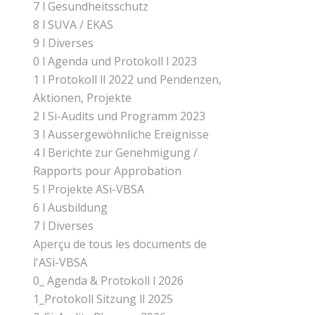
7 l Gesundheitsschutz
8 l SUVA / EKAS
9 l Diverses
0 l Agenda und Protokoll l 2023
1 l Protokoll ll 2022 und Pendenzen,
Aktionen, Projekte
2 l Si-Audits und Programm 2023
3 l Aussergewöhnliche Ereignisse
4 l Berichte zur Genehmigung /
Rapports pour Approbation
5 l Projekte ASi-VBSA
6 l Ausbildung
7 l Diverses
Aperçu de tous les documents de
l'ASi-VBSA
0_ Agenda & Protokoll l 2026
1_Protokoll Sitzung ll 2025