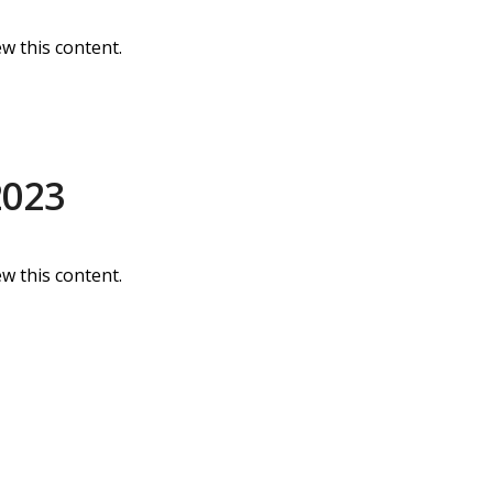
w this content.
2023
w this content.