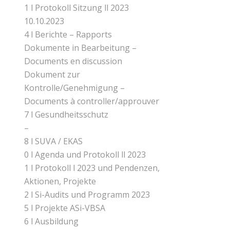
1 l Protokoll Sitzung ll 2023
10.10.2023
4 l Berichte – Rapports
Dokumente in Bearbeitung –
Documents en discussion
Dokument zur
Kontrolle/Genehmigung –
Documents à controller/approuver
7 l Gesundheitsschutz
–
8 l SUVA / EKAS
0 l Agenda und Protokoll ll 2023
1 l Protokoll l 2023 und Pendenzen,
Aktionen, Projekte
2 l Si-Audits und Programm 2023
5 l Projekte ASi-VBSA
6 l Ausbildung