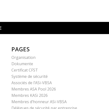
E
PAGES
Organisation
Dokumente
Certificat CFST
Système de sécurité
Associés de l’ASi-VBSA
Membres ASA Pool 2026
Membres KASi 2026
Membres d’honneur ASi-VBSA
Délégues de sécurité par entreprise