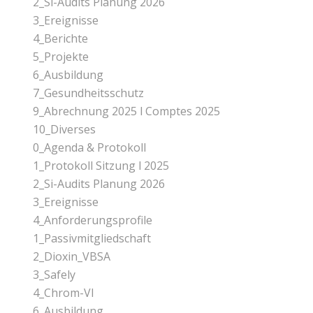
2_Si-Audits Planung 2026
3_Ereignisse
4_Berichte
5_Projekte
6_Ausbildung
7_Gesundheitsschutz
9_Abrechnung 2025 l Comptes 2025
10_Diverses
0_Agenda & Protokoll
1_Protokoll Sitzung l 2025
2_Si-Audits Planung 2026
3_Ereignisse
4_Anforderungsprofile
1_Passivmitgliedschaft
2_Dioxin_VBSA
3_Safely
4_Chrom-Vl
6_Ausbildung