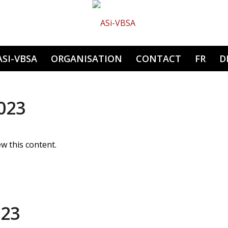
Hauptnavigation
ASI-VBSA
ORGANISATION
CONTACT
FR
D
2023
w this content.
023