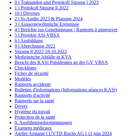
0 l Traktanden und Protokoll Sitzung l 2023
1 l Protokoll Sitzung ll 2022
10 l Diverses
2 l Si-Audits 2023 & Planung 2024
3 l Aussergewöhnliche Ereignisse
4 l Berichte zur Genehmigung / Rapports à approuver
5 l Projekte ASi-VBSA
6 l Ausbildung
9 l Abrechnung 2022
Sitzung ll 2022 18.10.2022
Medizinische Abfälle in KVA
Bericht des KASi Präsidenten an der GV VBSA
Checklistes
Fiches de sécurité
Modèles
Rapports accidents
Bulletins d'informations (Informations séances KASi)
Rapports d'activité
Rapports sur la santé
Divers
Hygiène du travail
Protection de la santé
0. Ausführungsbestimmungen
Examens médicaux
Atelier Amiante l UVTD Buchs AG l 11 juin 2024