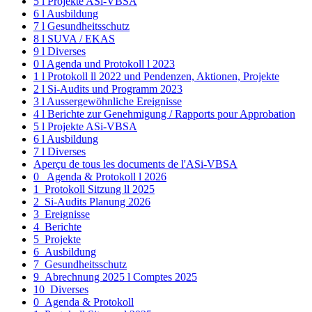
5 l Projekte ASi-VBSA
6 l Ausbildung
7 l Gesundheitsschutz
8 l SUVA / EKAS
9 l Diverses
0 l Agenda und Protokoll l 2023
1 l Protokoll ll 2022 und Pendenzen, Aktionen, Projekte
2 l Si-Audits und Programm 2023
3 l Aussergewöhnliche Ereignisse
4 l Berichte zur Genehmigung / Rapports pour Approbation
5 l Projekte ASi-VBSA
6 l Ausbildung
7 l Diverses
Aperçu de tous les documents de l'ASi-VBSA
0_ Agenda & Protokoll l 2026
1_Protokoll Sitzung ll 2025
2_Si-Audits Planung 2026
3_Ereignisse
4_Berichte
5_Projekte
6_Ausbildung
7_Gesundheitsschutz
9_Abrechnung 2025 l Comptes 2025
10_Diverses
0_Agenda & Protokoll