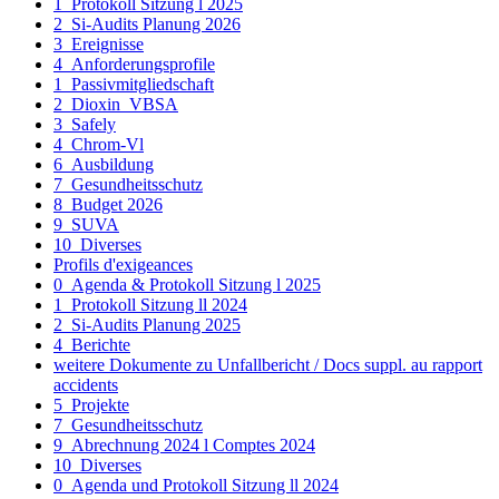
1_Protokoll Sitzung l 2025
2_Si-Audits Planung 2026
3_Ereignisse
4_Anforderungsprofile
1_Passivmitgliedschaft
2_Dioxin_VBSA
3_Safely
4_Chrom-Vl
6_Ausbildung
7_Gesundheitsschutz
8_Budget 2026
9_SUVA
10_Diverses
Profils d'exigeances
0_Agenda & Protokoll Sitzung l 2025
1_Protokoll Sitzung ll 2024
2_Si-Audits Planung 2025
4_Berichte
weitere Dokumente zu Unfallbericht / Docs suppl. au rapport
accidents
5_Projekte
7_Gesundheitsschutz
9_Abrechnung 2024 l Comptes 2024
10_Diverses
0_Agenda und Protokoll Sitzung ll 2024