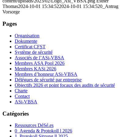
content/uploads/2023/02/Logo_Asi_VBSA.png
Esther
Thomas
2024-10-01 15:34:52
2024-10-01 15:34:52
0_Antrag
Vorsorge
Pages
Organisation
Dokumente
Certificat CFST
Système de sécurité
Associés de l’ASi-VBSA
Membres ASA Pool 2026
Membres KASi 2026
Membres d’honneur ASi-VBSA
Délégues de sécurité par entreprise
Objectifs 2026 et point focaux des audits de sécurité
Charte
Contact
ASi-VBSA
Catégories
Ressources DéSé.es
0_Agenda & Protokoll l 2026
1_Protokoll Sitzung ll 2025