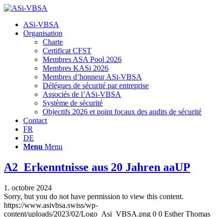
Hauptnavigation
ASi-VBSA
Organisation
Charte
Certificat CFST
Membres ASA Pool 2026
Membres KASi 2026
Membres d’honneur ASi-VBSA
Délégues de sécurité par entreprise
Associés de l’ASi-VBSA
Système de sécurité
Objectifs 2026 et point focaux des audits de sécurité
Contact
FR
DE
Menu
Menu
A2_Erkenntnisse aus 20 Jahren aaUP
1. octobre 2024
Sorry, but you do not have permission to view this content.
https://www.asivbsa.swiss/wp-
content/uploads/2023/02/Logo_Asi_VBSA.png
0
0
Esther Thomas