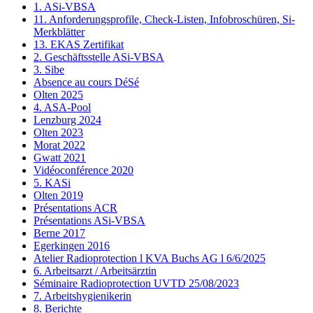
1. ASi-VBSA
11. Anforderungsprofile, Check-Listen, Infobroschüren, Si-
Merkblätter
13. EKAS Zertifikat
2. Geschäftsstelle ASi-VBSA
3. Sibe
Absence au cours DéSé
Olten 2025
4. ASA-Pool
Lenzburg 2024
Olten 2023
Morat 2022
Gwatt 2021
Vidéoconférence 2020
5. KASi
Olten 2019
Présentations ACR
Présentations ASi-VBSA
Berne 2017
Egerkingen 2016
Atelier Radioprotection l KVA Buchs AG l 6/6/2025
6. Arbeitsarzt / Arbeitsärztin
Séminaire Radioprotection UVTD 25/08/2023
7. Arbeitshygienikerin
8. Berichte