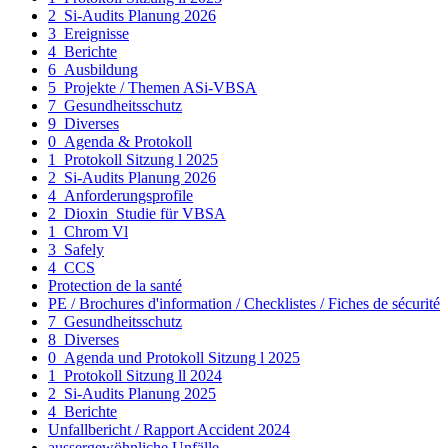
2_Si-Audits Planung 2026
3_Ereignisse
4_Berichte
6_Ausbildung
5_Projekte / Themen ASi-VBSA
7_Gesundheitsschutz
9_Diverses
0_Agenda & Protokoll
1_Protokoll Sitzung l 2025
2_Si-Audits Planung 2026
4_Anforderungsprofile
2_Dioxin_Studie für VBSA
1_Chrom Vl
3_Safely
4_CCS
Protection de la santé
PE / Brochures d'information / Checklistes / Fiches de sécurité
7_Gesundheitsschutz
8_Diverses
0_Agenda und Protokoll Sitzung l 2025
1_Protokoll Sitzung ll 2024
2_Si-Audits Planung 2025
4_Berichte
Unfallbericht / Rapport Accident 2024
aussergewöhnliche Unfälle