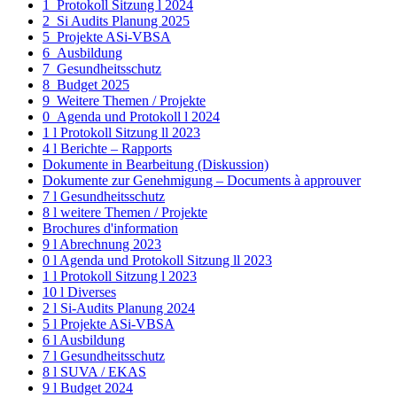
1_Protokoll Sitzung l 2024
2_Si Audits Planung 2025
5_Projekte ASi-VBSA
6_Ausbildung
7_Gesundheitsschutz
8_Budget 2025
9_Weitere Themen / Projekte
0_Agenda und Protokoll l 2024
1 l Protokoll Sitzung ll 2023
4 l Berichte – Rapports
Dokumente in Bearbeitung (Diskussion)
Dokumente zur Genehmigung – Documents à approuver
7 l Gesundheitsschutz
8 l weitere Themen / Projekte
Brochures d'information
9 l Abrechnung 2023
0 l Agenda und Protokoll Sitzung ll 2023
1 l Protokoll Sitzung l 2023
10 l Diverses
2 l Si-Audits Planung 2024
5 l Projekte ASi-VBSA
6 l Ausbildung
7 l Gesundheitsschutz
8 l SUVA / EKAS
9 l Budget 2024