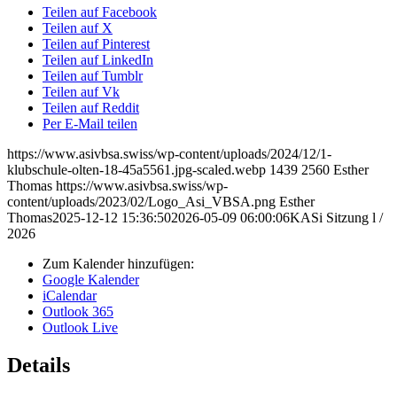
Teilen auf Facebook
Teilen auf X
Teilen auf Pinterest
Teilen auf LinkedIn
Teilen auf Tumblr
Teilen auf Vk
Teilen auf Reddit
Per E-Mail teilen
https://www.asivbsa.swiss/wp-content/uploads/2024/12/1-
klubschule-olten-18-45a5561.jpg-scaled.webp
1439
2560
Esther
Thomas
https://www.asivbsa.swiss/wp-
content/uploads/2023/02/Logo_Asi_VBSA.png
Esther
Thomas
2025-12-12 15:36:50
2026-05-09 06:00:06
KASi Sitzung l /
2026
Zum Kalender hinzufügen:
Google Kalender
iCalendar
Outlook 365
Outlook Live
Details